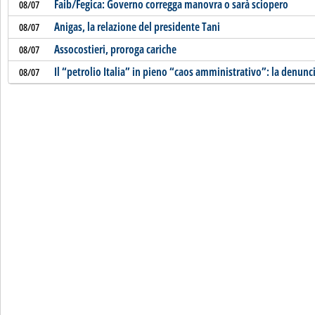
Faib/Fegica: Governo corregga manovra o sarà sciopero
08/07
Anigas, la relazione del presidente Tani
08/07
Assocostieri, proroga cariche
08/07
Il “petrolio Italia” in pieno “caos amministrativo”: la denunci
08/07