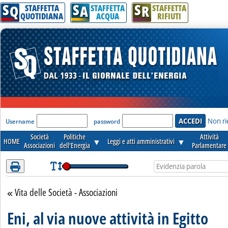
S
S
S
Attenzione! Esegui l'accesso per lèggere interamente la notizia.
Q
A
R
STAFFETTA
STAFFETTA
STAFFETTA
QUOTIDIANA
ACQUA
RIFIUTI
'Modulo Login per accedere'
Non ri
Username
password
Società
Politiche
Attività
HOME
▼
Leggi e atti amministrativi
▼
Associazioni
dell'Energia
Parlamentare
Vita delle Società - Associazioni
Torna alla sezione
Eni, al via nuove attività in Egitto