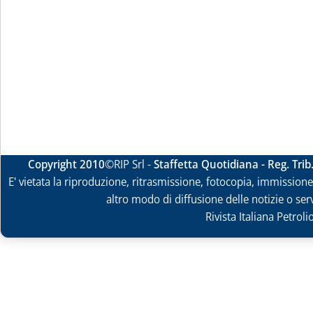
Copyright 2010
©RIP Srl -
Staffetta Quotidiana - Reg. Tri
E' vietata la riproduzione, ritrasmissione, fotocopia, immissione 
altro modo di diffusione delle notizie o ser
Rivista Italiana Petrol