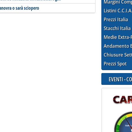
Margini Com
anovra o sarà sciopero
Listini C.C.I.A
Prezzi Italia
Stacchi Italia
Medie Extra-
Andamento E
Chiusure Set
Prezzi Spot
EVENTI - 