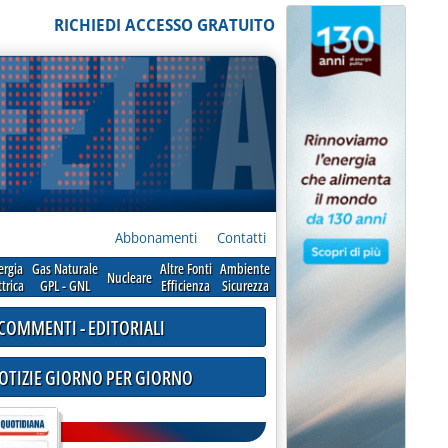
RICHIEDI ACCESSO GRATUITO
Abbonamenti
Contatti
ergia
Gas Naturale
Altre Fonti
Ambiente
Nucleare
ttrica
GPL - GNL
Efficienza
Sicurezza
COMMENTI - EDITORIALI
NOTIZIE GIORNO PER GIORNO