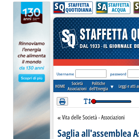
S
S
S
Attenzione! Esegui l'accesso per lèggere interamente la notizia.
Q
A
STAFFETTA
STAFFETTA
QUOTIDIANA
ACQUA
'Modulo Login per acceder
Username
password
Società
Politiche
HOME
▼
Leggi e atti 
Associazioni
dell'Energia
Vita delle Società - Associazioni
Torna alla sezione
Saglia all'assemblea A