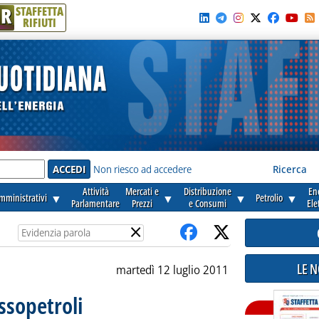
R
STAFFETTA
RIFIUTI
e'
Non riesco ad accedere
Ricerca
Attività
Mercati e
Distribuzione
En
amministrativi
▼
▼
▼
Petrolio
▼
Parlamentare
Prezzi
e Consumi
Ele
×
LE 
martedì 12 luglio 2011
ssopetroli