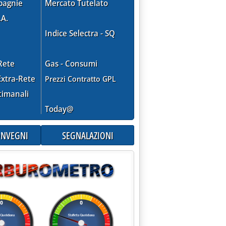
pagnie
Mercato Tutelato
.A.
Indice Selectra - SQ
Rete
Gas - Consumi
xtra-Rete
Prezzi Contratto GPL
timanali
Today@
CONVEGNI
SEGNALAZIONI