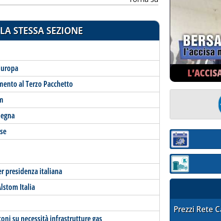
LA STESSA SEZIONE
 Europa
L’ACCIS
ento al Terzo Pacchetto
om
degna
se
Sezione:
Sezione: quotaz
er presidenza italiana
lstom Italia
STAFFETTA PRE
Prezzi Rete 
oni su necessità infrastrutture gas