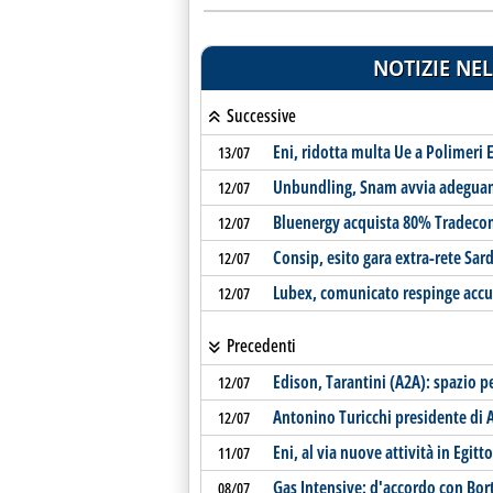
NOTIZIE NEL
Successive
Eni, ridotta multa Ue a Polimeri
13/07
Unbundling, Snam avvia adeguam
12/07
Bluenergy acquista 80% Tradec
12/07
Consip, esito gara extra-rete Sar
12/07
Lubex, comunicato respinge accu
12/07
Precedenti
Edison, Tarantini (A2A): spazio p
12/07
Antonino Turicchi presidente di A
12/07
Eni, al via nuove attività in Egitto
11/07
Gas Intensive: d'accordo con Bort
08/07