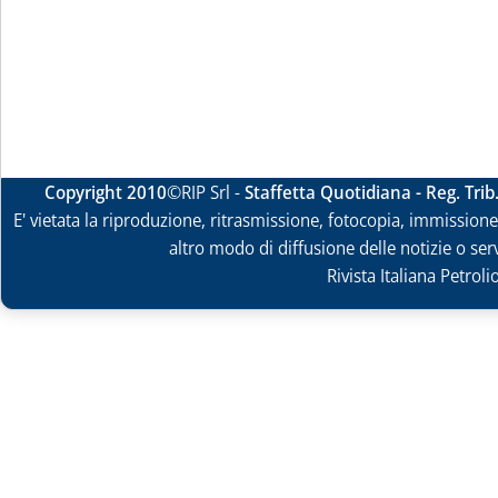
Copyright 2010
©RIP Srl -
Staffetta Quotidiana - Reg. Tri
E' vietata la riproduzione, ritrasmissione, fotocopia, immissione 
altro modo di diffusione delle notizie o ser
Rivista Italiana Petrol