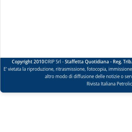
Copyright 2010
©RIP Srl -
Staffetta Quotidiana - Reg. Tri
E' vietata la riproduzione, ritrasmissione, fotocopia, immissione 
altro modo di diffusione delle notizie o ser
Rivista Italiana Petrol