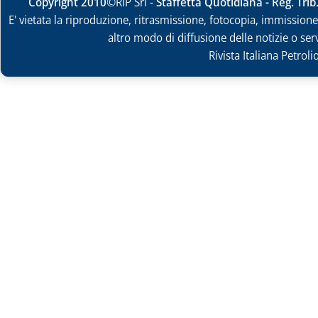
Copyright 2010
©RIP Srl -
Staffetta Quotidiana - Reg. Tri
E' vietata la riproduzione, ritrasmissione, fotocopia, immissione 
altro modo di diffusione delle notizie o ser
Rivista Italiana Petrol