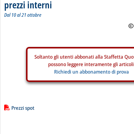
prezzi interni
Dal 10 al 21 ottobre
Soltanto gli
utenti abbonati alla Staffetta Quo
possono leggere interamente gli articoli
Richiedi un abbonamento di prova
Lista allegati PDF alla notizia
Prezzi spot