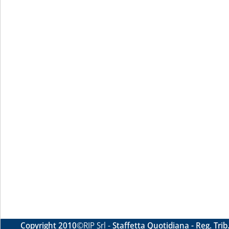
Copyright 2010
©RIP Srl -
Staffetta Quotidiana - Reg. Tri