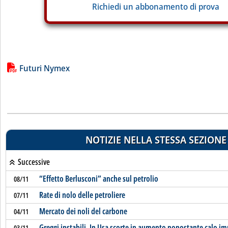
Richiedi un abbonamento di prova
Lista allegati PDF alla notizia
Futuri Nymex
NOTIZIE NELLA STESSA SEZIONE
Successive
“Effetto Berlusconi” anche sul petrolio
08/11
Rate di nolo delle petroliere
07/11
Mercato dei noli del carbone
04/11
Greggi instabili. In Usa scorte in aumento nonostante calo im
03/11