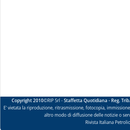
Copyright 2010
©RIP Srl -
Staffetta Quotidiana - Reg. Tri
E' vietata la riproduzione, ritrasmissione, fotocopia, immissione 
altro modo di diffusione delle notizie o ser
Rivista Italiana Petrol