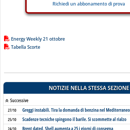
Richiedi un abbonamento di prova
Lista allegati PDF alla notizia
Energy Weekly 21 ottobre
Tabella Scorte
NOTIZIE NELLA STESSA SEZIONE
Successive
Greggi instabili. Tira la domanda di benzina nel Mediterraneo
27/10
Scadenze tecniche spingono il barile. Si scommette al rialzo
25/10
Brent dated, Shell aumenta a 25 i giorni di consegna
24/10