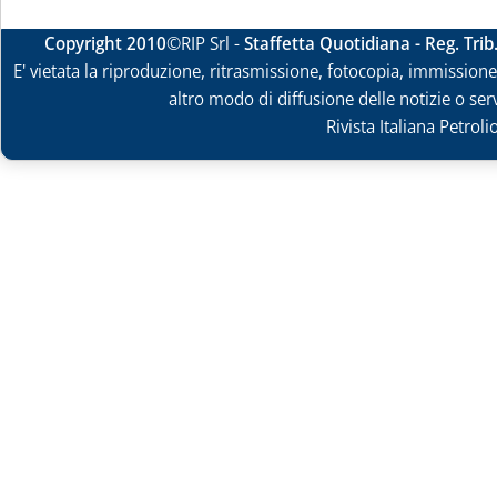
Copyright 2010
©RIP Srl -
Staffetta Quotidiana - Reg. Tri
E' vietata la riproduzione, ritrasmissione, fotocopia, immissione 
altro modo di diffusione delle notizie o ser
Rivista Italiana Petrol