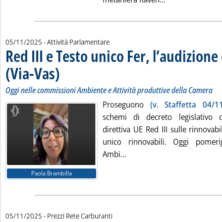
05/11/2025
- Attività Parlamentare
Red III e Testo unico Fer, l’audizione
(Via-Vas)
. Sottotitolo: Oggi nelle commissioni Ambiente e Attività produttive 
. Pubblicata mercoledì 05 novembre 2025 alle 17.35.
Oggi nelle commissioni Ambiente e Attività produttive della Camera
Proseguono
(v. Staffetta 04/1
schemi di decreto legislativo 
direttiva UE Red III sulle rinnovabi
unico rinnovabili. Oggi pomer
Leggi tutta la notizia: 'Red 
Ambi...
Paola Brambilla
05/11/2025
- Prezzi Rete Carburanti