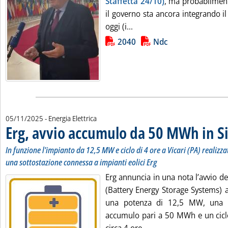
Staffetta 24/10)
, ma probabilment
il governo sta ancora integrando il
Leggi tutta la notizia: 'Con
oggi (i...
Lista allegati PDF alla notizia
2040
Ndc
05/11/2025
- Energia Elettrica
Erg, avvio accumulo da 50 MWh in Si
In funzione l'impianto da 12,5 MW e ciclo di 4 ore a Vicari (PA) realizz
una sottostazione connessa a impianti eolici Erg
Erg annuncia in una nota l’avvio d
(Battery Energy Storage Systems) a
una potenza di 12,5 MW, una c
accumulo pari a 50 MWh e un ciclo 