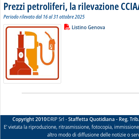
Prezzi petroliferi, la rilevazione CCI
Periodo rilevato dal 16 al 31 ottobre 2025
Lista allegati PDF alla notizia
Leggi tutta la notizia: 'Prezzi pet
Listino Genova
Copyright 2010
©RIP Srl -
Staffetta Quotidiana - Reg. Tri
E' vietata la riproduzione, ritrasmissione, fotocopia, immissione 
altro modo di diffusione delle notizie o ser