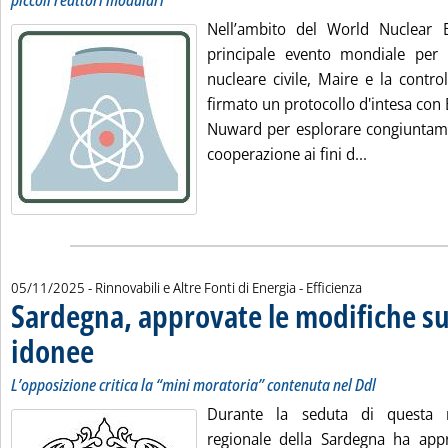
piccoli reattori modulari
Nell’ambito del World Nuclear Ex
principale evento mondiale per il
nucleare civile, Maire e la contr
firmato un protocollo d'intesa con E
Nuward per esplorare congiuntame
Leggi tutta 
cooperazione ai fini d...
05/11/2025
- Rinnovabili e Altre Fonti di Energia - Efficienza
Sardegna, approvate le modifiche su
idonee
. Sottotitolo: L’opposizione critica la “mini moratoria” contenuta nel Ddl
. Pubblicata mercoledì 05 novembre 2025 alle 15.18.
L’opposizione critica la “mini moratoria” contenuta nel Ddl
Durante la seduta di questa m
regionale della Sardegna ha app