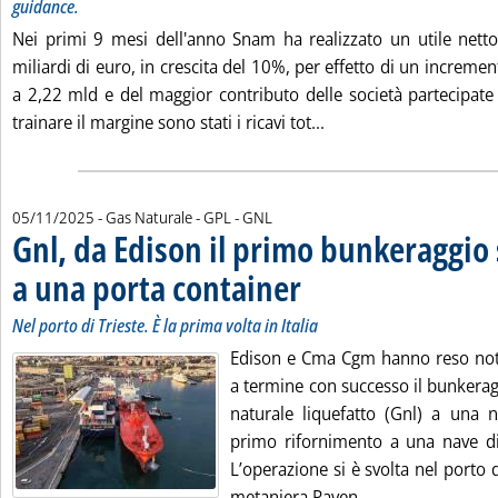
guidance.
Nei primi 9 mesi dell'anno Snam ha realizzato un utile netto
miliardi di euro, in crescita del 10%, per effetto di un incremen
a 2,22 mld e del maggior contributo delle società partecipate 
Leggi tutta la notizia:
trainare il margine sono stati i ricavi tot...
05/11/2025
- Gas Naturale - GPL - GNL
Gnl, da Edison il primo bunkeraggio
a una porta container
. Sottotitolo: Nel porto di Trieste. È la
. Pubblicata mercoledì 05 novembre 
Nel porto di Trieste. È la prima volta in Italia
Edison e Cma Cgm hanno reso noto
a termine con successo il bunkerag
naturale liquefatto (Gnl) a una n
primo rifornimento a una nave di 
L’operazione si è svolta nel porto d
Leggi tutta la n
metaniera Raven...