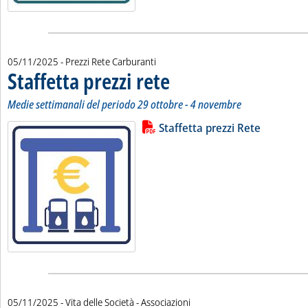
05/11/2025
- Prezzi Rete Carburanti
Staffetta prezzi rete
. Sottotitolo: Medie settimanali del perio
. Pubblicata mercoledì 05 novembre 2025 
Medie settimanali del periodo 29 ottobre - 4 novembre
Lista allegati PDF alla notizia
Leggi tutta la notizia: 'Staffetta p
Staffetta prezzi Rete
05/11/2025
- Vita delle Società - Associazioni