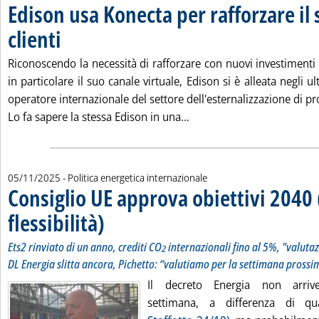
Edison usa Konecta per rafforzare il 
clienti
. Pubblicata mercoledì 05 novembre 2025 alle 10.41.
Riconoscendo la necessità di rafforzare con nuovi investimenti il
in particolare il suo canale virtuale, Edison si è alleata negli 
operatore internazionale del settore dell'esternalizzazione di pr
Leggi tutta la notizia: 'Ed
Lo fa sapere la stessa Edison in una...
05/11/2025
- Politica energetica internazionale
Consiglio UE approva obiettivi 2040
flessibilità)
. Sottotitolo: Ets2 rinviato di un anno, crediti CO
. Pubblicata mercoledì 05 novembre 2025 alle 10.23.
internazionali 
2
Ets2 rinviato di un anno, crediti CO
internazionali fino al 5%, "valutaz
2
DL Energia slitta ancora, Pichetto: “valutiamo per la settimana pross
Il decreto Energia non arriv
settimana, a differenza di q