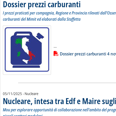
Dossier prezzi carburanti
. Sottotitolo: I prezzi pratic
. Pubblicata mercoledì 05 n
I prezzi praticati per compagnia, Regione e Provincia rilevati dall'Osse
carburanti del Mimit ed elaborati dalla Staffetta
Leggi tutta la notizia: 'Dossier p
...
Lista allegati PDF alla notizia
Dossier prezzi carburanti 4 
05/11/2025
- Nucleare
Nucleare, intesa tra Edf e Maire sugl
Mou per esplorare opportunità di collaborazione nell'ambito del pr