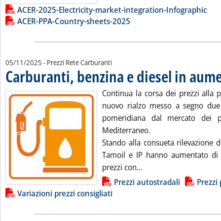
Lista allegati PDF alla notizia
ACER-2025-Electricity-market-integration-Infographic
ACER-PPA-Country-sheets-2025
05/11/2025
- Prezzi Rete Carburanti
Carburanti, benzina e diesel in aum
Continua la corsa dei prezzi alla 
nuovo rialzo messo a segno due 
pomeridiana dal mercato dei pro
Mediterraneo.
Stando alla consueta rilevazione d
Tamoil e IP hanno aumentato di 1
Leggi tutta la notizia
prezzi con...
Lista allegati PDF alla notizia
Prezzi autostradali
Prezzi 
Variazioni prezzi consigliati