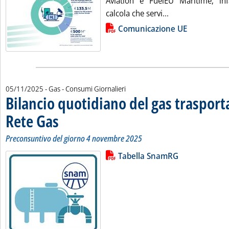
Aviation e FuelEU Maritime, inf
Leggi tutta la no
calcola che servi...
Lista allegati PDF alla notizia
Comunicazione UE
05/11/2025
- Gas - Consumi Giornalieri
Bilancio quotidiano del gas traspor
Rete Gas
. Sottotitolo: Preconsuntivo del giorno 4 novembre 2025
. Pubblicata mercoledì 05 novembre 2025 alle 11.21.
Preconsuntivo del giorno 4 novembre 2025
Lista allegati PDF alla notizia
Leggi tutta la notizia: 'Bilancio 
Tabella SnamRG