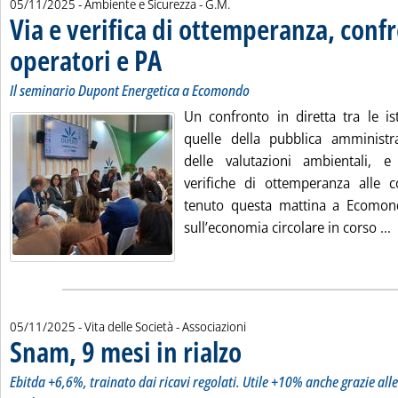
di:
05/11/2025
- Ambiente e Sicurezza -
G.M.
Via e verifica di ottemperanza, conf
operatori e PA
. Sottotitolo: Il seminario Dupont Energetica a Ecomond
. Pubblicata mercoledì 05 novembre 2025 alle 18.31.
Il seminario Dupont Energetica a Ecomondo
Un confronto in diretta tra le is
quelle della pubblica amministr
delle valutazioni ambientali, e
verifiche di ottemperanza alle c
tenuto questa mattina a Ecomond
L
sull’economia circolare in corso ...
05/11/2025
- Vita delle Società - Associazioni
Snam, 9 mesi in rialzo
. Sottotitolo: Ebitda +6,6%, trainato 
. Pubblicata mercoledì 05 novembre 
Ebitda +6,6%, trainato dai ricavi regolati. Utile +10% anche grazie alle