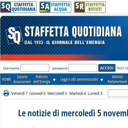
S
S
S
Q
A
R
STAFFETTA
STAFFETTA
STAFFETTA
QUOTIDIANA
ACQUA
RIFIUTI
'Modulo Login per accedere'
Non ri
Username
password
Società
Politiche
Attività
HOME
▼
Leggi e atti amministrativi
▼
Associazioni
dell'Energia
Parlamentare
Venerdì 7
Giovedì 6
Mercoledì 5
Martedì 4
Lunedì 3
Le notizie di mercoledì 5 nove