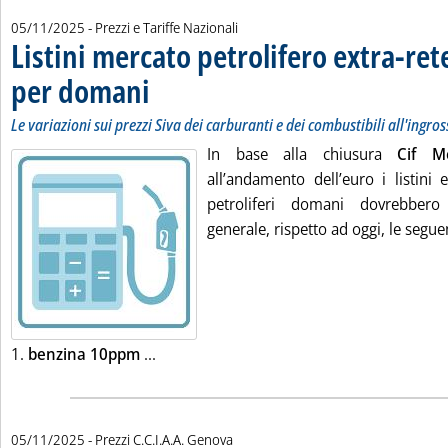
05/11/2025
- Prezzi e Tariffe Nazionali
Listini mercato petrolifero extra-ret
per domani
. Sottotitolo: Le variazioni sui prezzi Siva dei carburanti e dei c
. Pubblicata mercoledì 05 novembre 2025 alle 9.34.
Le variazioni sui prezzi Siva dei carburanti e dei combustibili all'ingro
In base alla chiusura
Cif M
all’andamento dell’euro i listini 
petroliferi domani dovrebbero
generale, rispetto ad oggi, le seguen
Leggi tutta la notizia: 'Listini mercato p
1.
benzina 10ppm
...
05/11/2025
- Prezzi C.C.I.A.A. Genova