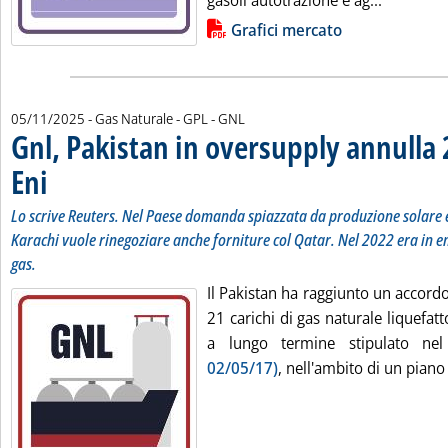
gasoli autotrazione e ag...
Lista allegati PDF alla notizia
Grafici mercato
05/11/2025
- Gas Naturale - GPL - GNL
Gnl, Pakistan in oversupply annulla 
Eni
. Sottotitolo: Lo scrive Reuters. Nel Paese domanda spiazzata da produzione solare 
. Pubblicata mercoledì 05 novembre 2025 alle 14.15.
Lo scrive Reuters. Nel Paese domanda spiazzata da produzione solare 
Karachi vuole rinegoziare anche forniture col Qatar. Nel 2022 era in 
gas.
Il Pakistan ha raggiunto un accord
21 carichi di gas naturale liquefatt
a lungo termine stipulato n
02/05/17)
, nell'ambito di un piano 