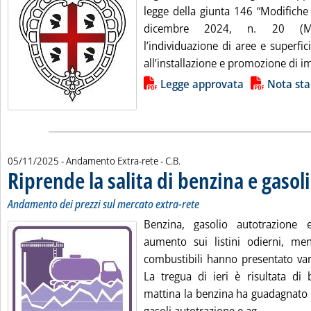
legge della giunta 146 “Modifiche 
dicembre 2024, n. 20 (Mi
l’individuazione di aree e superfi
all’installazione e promozione di im
Lista allegati PDF alla notizia
Legge approvata
Nota st
di:
05/11/2025
- Andamento Extra-rete -
C.B.
Riprende la salita di benzina e gasoli
Andamento dei prezzi sul mercato extra-rete
Benzina, gasolio autotrazione 
aumento sui listini odierni, ment
combustibili hanno presentato var
La tregua di ieri è risultata di 
mattina la benzina ha guadagnato 9 
Leggi tutt