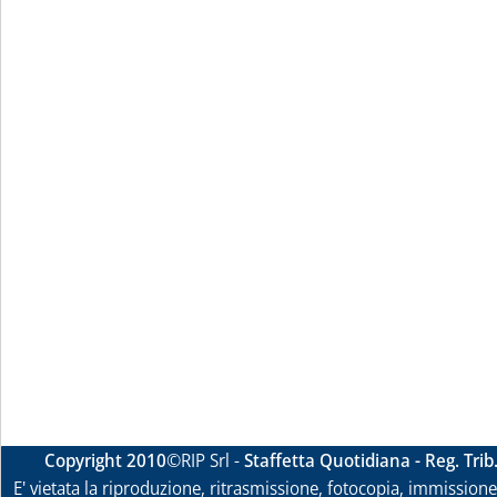
Copyright 2010
©RIP Srl -
Staffetta Quotidiana - Reg. Tri
E' vietata la riproduzione, ritrasmissione, fotocopia, immissione 