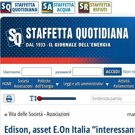
S
S
S
Attenzione! Esegui l'accesso per lèggere interamente la notizia.
Q
A
R
STAFFETTA
STAFFETTA
STAFFETTA
QUOTIDIANA
ACQUA
RIFIUTI
'Modulo Login per accedere'
Non ri
Username
password
Società
Politiche
Attività
HOME
▼
Leggi e atti amministrativi
▼
Associazioni
dell'Energia
Parlamentare
Vita delle Società - Associazioni
Torna alla sezione
mar
Edison, asset E.On Italia “interessan