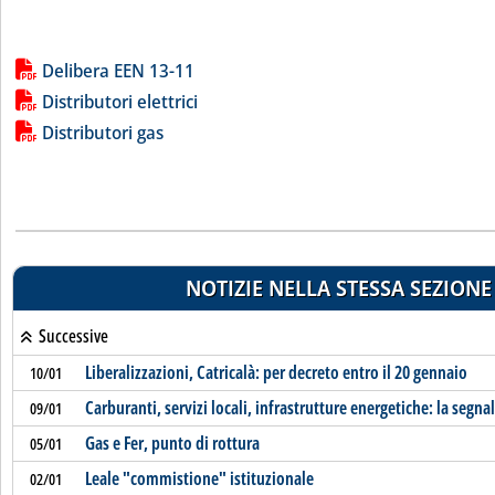
Lista allegati PDF alla notizia
Delibera EEN 13-11
Distributori elettrici
Distributori gas
NOTIZIE NELLA STESSA SEZIONE
Successive
Liberalizzazioni, Catricalà: per decreto entro il 20 gennaio
10/01
Carburanti, servizi locali, infrastrutture energetiche: la segna
09/01
Gas e Fer, punto di rottura
05/01
Leale "commistione" istituzionale
02/01