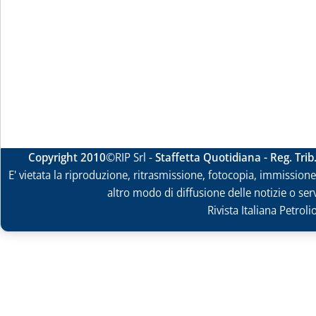
Copyright 2010
©RIP Srl -
Staffetta Quotidiana - Reg. Tri
E' vietata la riproduzione, ritrasmissione, fotocopia, immissione 
altro modo di diffusione delle notizie o ser
Rivista Italiana Petrol