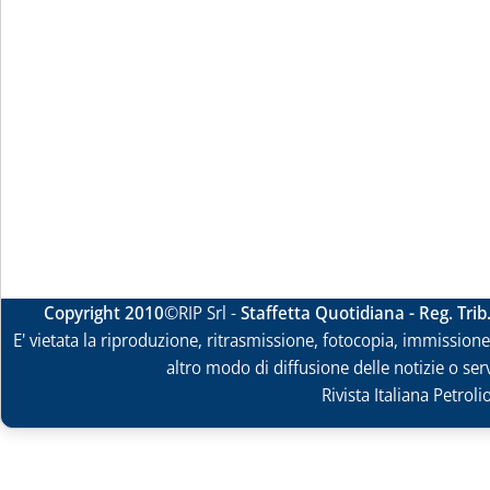
Copyright 2010
©RIP Srl -
Staffetta Quotidiana - Reg. Tri
E' vietata la riproduzione, ritrasmissione, fotocopia, immissione 
altro modo di diffusione delle notizie o ser
Rivista Italiana Petrol