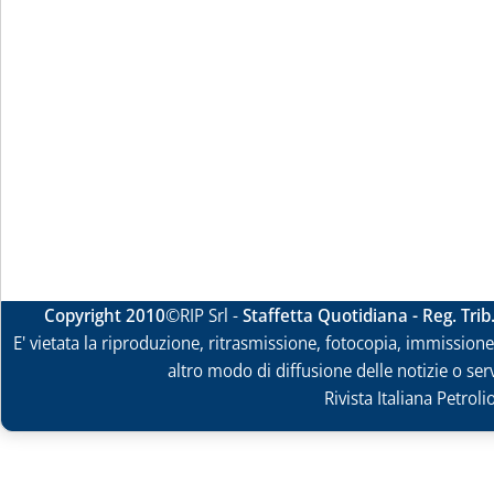
Copyright 2010
©RIP Srl -
Staffetta Quotidiana - Reg. Tri
E' vietata la riproduzione, ritrasmissione, fotocopia, immissione 
altro modo di diffusione delle notizie o ser
Rivista Italiana Petrol