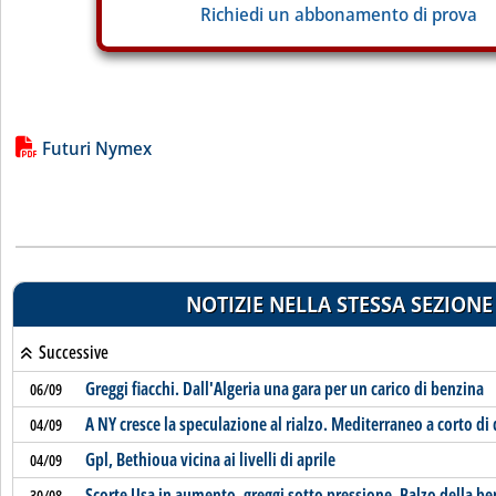
Richiedi un abbonamento di prova
Lista allegati PDF alla notizia
Futuri Nymex
NOTIZIE NELLA STESSA SEZIONE
Successive
Greggi fiacchi. Dall'Algeria una gara per un carico di benzina
06/09
A NY cresce la speculazione al rialzo. Mediterraneo a corto di 
04/09
Gpl, Bethioua vicina ai livelli di aprile
04/09
Scorte Usa in aumento, greggi sotto pressione. Balzo della be
30/08