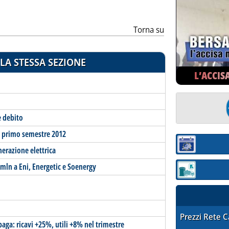
Torna su
LA STESSA SEZIONE
L’ACCIS
e debito
 primo semestre 2012
Sezione:
enerazione elettrica
mln a Eni, Energetic e Soenergy
Sezione: quotaz
STAFFETTA PRE
Prezzi Rete 
aga: ricavi +25%, utili +8% nel trimestre