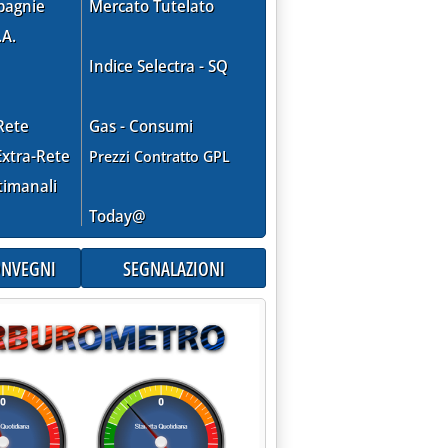
pagnie
Mercato Tutelato
.A.
Indice Selectra - SQ
Rete
Gas - Consumi
xtra-Rete
Prezzi Contratto GPL
timanali
Today@
CONVEGNI
SEGNALAZIONI