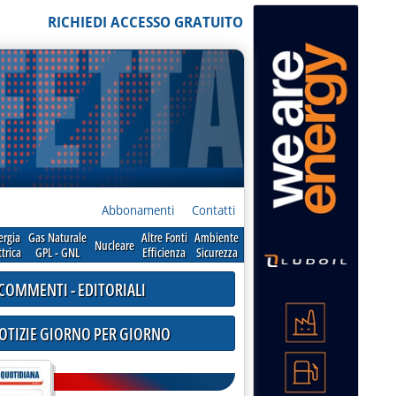
RICHIEDI ACCESSO GRATUITO
Abbonamenti
Contatti
ergia
Gas Naturale
Altre Fonti
Ambiente
Nucleare
ttrica
GPL - GNL
Efficienza
Sicurezza
COMMENTI - EDITORIALI
NOTIZIE GIORNO PER GIORNO