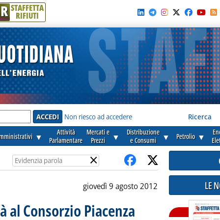
R
STAFFETTA
RIFIUTI
e'
Non riesco ad accedere
Ricerca
Attività
Mercati e
Distribuzione
En
amministrativi
▼
▼
▼
Petrolio
▼
Parlamentare
Prezzi
e Consumi
Ele
×
LE 
giovedì 9 agosto 2012
ità al Consorzio Piacenza