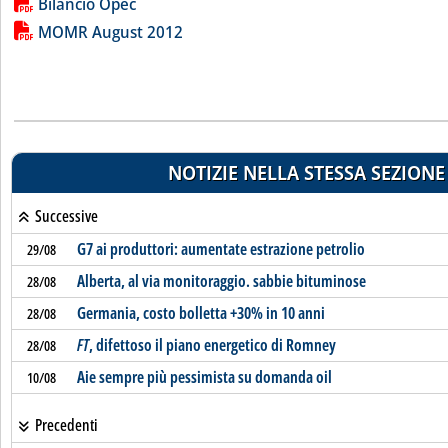
Lista allegati PDF alla notizia
Bilancio Opec
MOMR August 2012
NOTIZIE NELLA STESSA SEZIONE
Successive
G7 ai produttori: aumentate estrazione petrolio
29/08
Alberta, al via monitoraggio. sabbie bituminose
28/08
Germania, costo bolletta +30% in 10 anni
28/08
FT
, difettoso il piano energetico di Romney
28/08
Aie sempre più pessimista su domanda oil
10/08
Precedenti