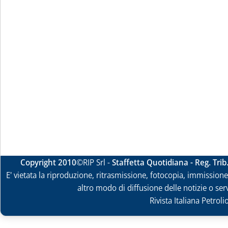
Copyright 2010
©RIP Srl -
Staffetta Quotidiana - Reg. Tri
E' vietata la riproduzione, ritrasmissione, fotocopia, immissione 
altro modo di diffusione delle notizie o ser
Rivista Italiana Petrol