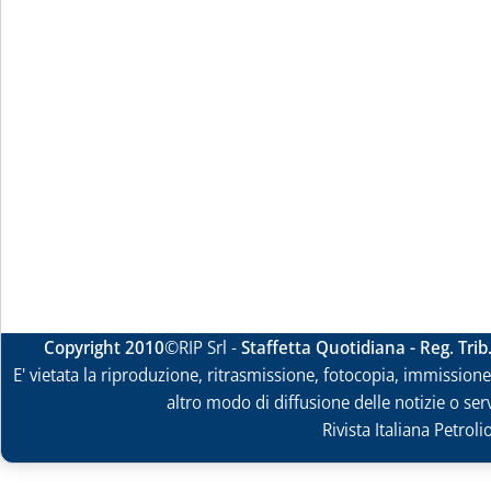
Copyright 2010
©RIP Srl -
Staffetta Quotidiana - Reg. Tri
E' vietata la riproduzione, ritrasmissione, fotocopia, immissione 
altro modo di diffusione delle notizie o ser
Rivista Italiana Petrol