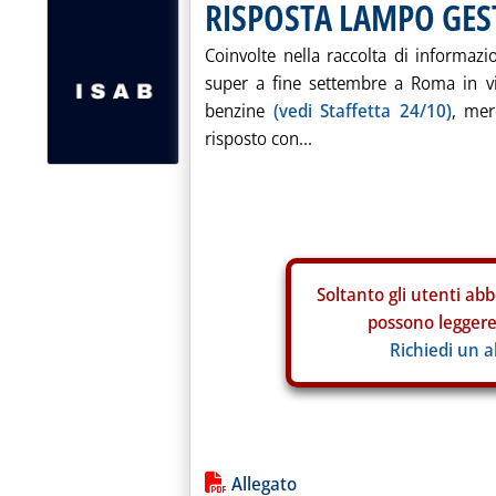
RISPOSTA LAMPO GES
Coinvolte nella raccolta di informazio
super a fine settembre a Roma in vis
benzine
(vedi Staffetta 24/10)
, mer
risposto con...
Soltanto gli
utenti abb
possono leggere 
Richiedi un 
Lista allegati PDF alla notiz
Allegato