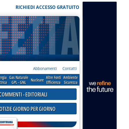
RICHIEDI ACCESSO GRATUITO
Abbonamenti
Contatti
ergia
Gas Naturale
Altre Fonti
Ambiente
Nucleare
ttrica
GPL - GNL
Efficienza
Sicurezza
COMMENTI - EDITORIALI
NOTIZIE GIORNO PER GIORNO