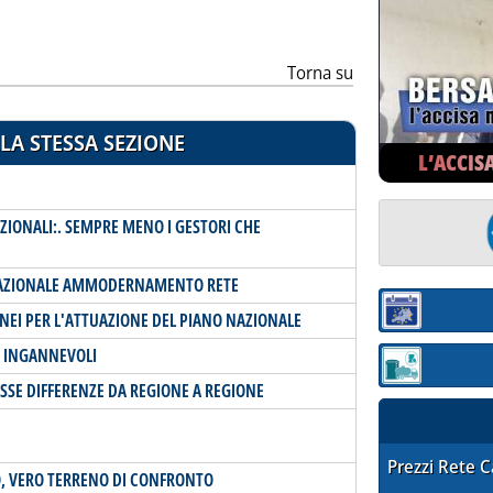
Torna su
LA STESSA SEZIONE
L’ACCIS
IONALI:. SEMPRE MENO I GESTORI CHE
 NAZIONALE AMMODERNAMENTO RETE
Sezione:
NEI PER L'ATTUAZIONE DEL PIANO NAZIONALE
I INGANNEVOLI
Sezione: quotaz
OSSE DIFFERENZE DA REGIONE A REGIONE
STAFFETTA PRE
Prezzi Rete 
ZO, VERO TERRENO DI CONFRONTO