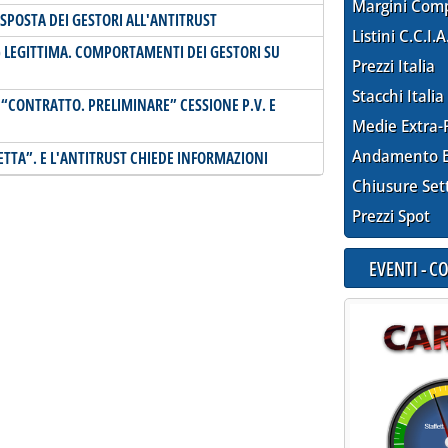
Margini Com
ISPOSTA DEI GESTORI ALL'ANTITRUST
Listini C.C.I.A
 LEGITTIMA. COMPORTAMENTI DEI GESTORI SU
Prezzi Italia
Stacchi Italia
O “CONTRATTO. PRELIMINARE” CESSIONE P.V. E
Medie Extra-
Andamento E
CETTA”. E L'ANTITRUST CHIEDE INFORMAZIONI
Chiusure Set
Prezzi Spot
EVENTI - 