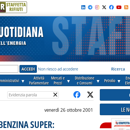
R
STAFFETTA
RIFIUTI
e'
Non riesco ad accedere
Ricerca
Attività
Mercati e
Distribuzione
En
amministrativi
▼
▼
▼
Petrolio
▼
Parlamentare
Prezzi
e Consumi
Ele
×
LE 
venerdì 26 ottobre 2001
 BENZINA SUPER: