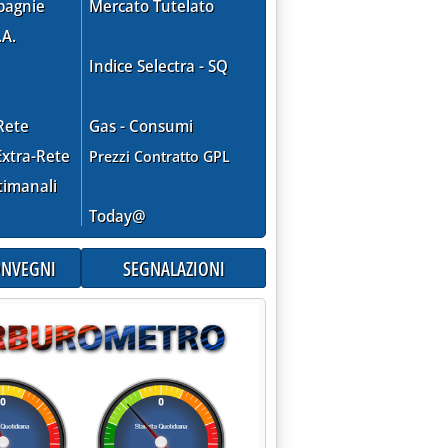
pagnie
Mercato Tutelato
.A.
Indice Selectra - SQ
Rete
Gas - Consumi
xtra-Rete
Prezzi Contratto GPL
timanali
Today@
CONVEGNI
SEGNALAZIONI