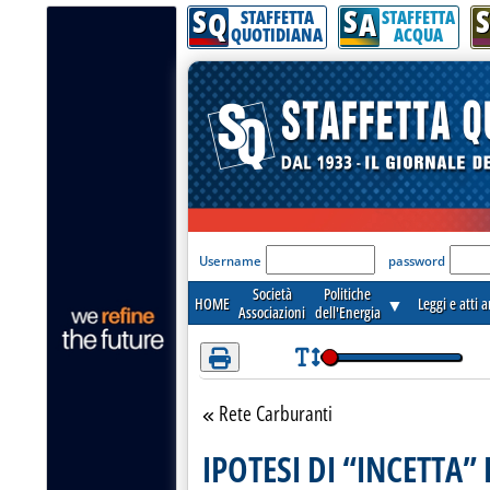
S
S
S
Attenzione! Esegui l'accesso per lèggere interamente la notizia.
Q
A
STAFFETTA
STAFFETTA
QUOTIDIANA
ACQUA
'Modulo Login per acceder
Username
password
Società
Politiche
HOME
▼
Leggi e atti 
Associazioni
dell'Energia
Rete Carburanti
Torna alla sezione
IPOTESI DI “INCETTA”