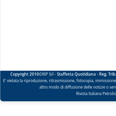
Copyright 2010
©RIP Srl -
Staffetta Quotidiana - Reg. Tri
E' vietata la riproduzione, ritrasmissione, fotocopia, immissione 
altro modo di diffusione delle notizie o ser
Rivista Italiana Petrol