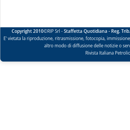
Copyright 2010
©RIP Srl -
Staffetta Quotidiana - Reg. Tri
E' vietata la riproduzione, ritrasmissione, fotocopia, immissione 
altro modo di diffusione delle notizie o ser
Rivista Italiana Petrol