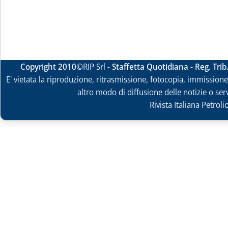
Copyright 2010
©RIP Srl -
Staffetta Quotidiana - Reg. Tri
E' vietata la riproduzione, ritrasmissione, fotocopia, immissione 
altro modo di diffusione delle notizie o ser
Rivista Italiana Petrol