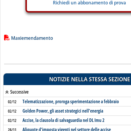
Richiedi un abbonamento di prova
Lista allegati PDF alla notizia
Maxiemendamento
NOTIZIE NELLA STESSA SEZIONE
Successive
Telematizzazione, proroga sperimentazione a febbraio
02/12
Golden Power, gli asset strategici nell'energia
02/12
Accise, la clausola di salvaguardia nel DL Imu 2
02/12
Aliquote d'imposta vigenti nel settore delle accise
28/11