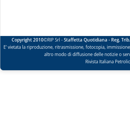
Copyright 2010
©RIP Srl -
Staffetta Quotidiana - Reg. Tri
E' vietata la riproduzione, ritrasmissione, fotocopia, immissione 
altro modo di diffusione delle notizie o ser
Rivista Italiana Petrol