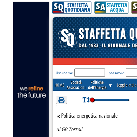
S
S
S
Attenzione! Esegui l'accesso per lèggere interamente la notizia.
Q
A
STAFFETTA
STAFFETTA
QUOTIDIANA
ACQUA
'Modulo Login per acceder
Username
password
Società
Politiche
HOME
▼
Leggi e atti 
Associazioni
dell'Energia
Politica energetica nazionale
Torna alla sezione
di GB Zorzoli