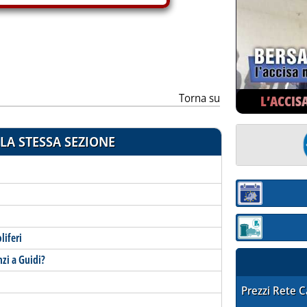
Torna su
L’ACCIS
LA STESSA SEZIONE
Sezione:
Sezione: quotaz
liferi
nzi a Guidi?
STAFFETTA PRE
Prezzi Rete 