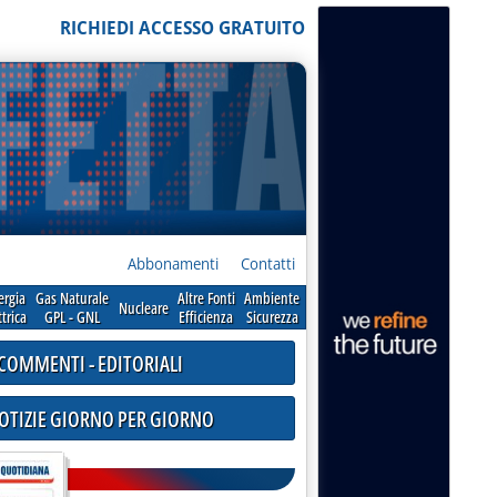
RICHIEDI ACCESSO GRATUITO
Abbonamenti
Contatti
ergia
Gas Naturale
Altre Fonti
Ambiente
Nucleare
ttrica
GPL - GNL
Efficienza
Sicurezza
COMMENTI - EDITORIALI
NOTIZIE GIORNO PER GIORNO