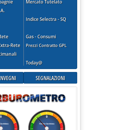
pagnie
Mercato Tutelato
.A.
Indice Selectra - SQ
Rete
Gas - Consumi
xtra-Rete
Prezzi Contratto GPL
timanali
Today@
CONVEGNI
SEGNALAZIONI