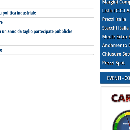
Margini Com
Listini C.C.I.A
u politica industriale
Prezzi Italia
re
Stacchi Italia
in un anno da taglio partecipate pubbliche
Medie Extra-
Andamento E
le
Chiusure Set
Prezzi Spot
EVENTI - 