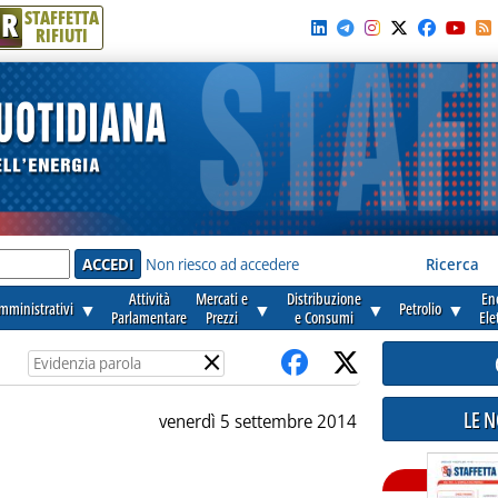
R
STAFFETTA
RIFIUTI
e'
Non riesco ad accedere
Ricerca
Attività
Mercati e
Distribuzione
En
amministrativi
▼
▼
▼
Petrolio
▼
Parlamentare
Prezzi
e Consumi
Ele
×
LE 
venerdì 5 settembre 2014