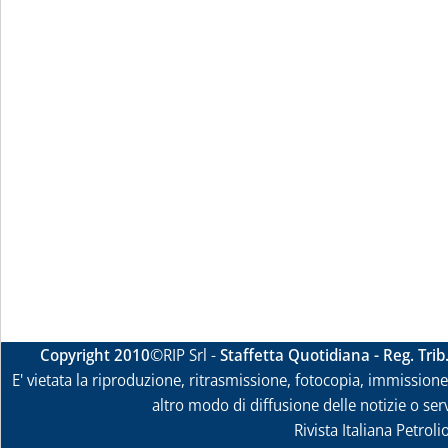
Copyright 2010
©RIP Srl -
Staffetta Quotidiana - Reg. Tri
E' vietata la riproduzione, ritrasmissione, fotocopia, immissione 
altro modo di diffusione delle notizie o ser
Rivista Italiana Petrol