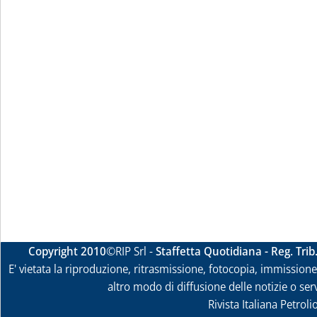
Copyright 2010
©RIP Srl -
Staffetta Quotidiana - Reg. Tri
E' vietata la riproduzione, ritrasmissione, fotocopia, immissione 
altro modo di diffusione delle notizie o ser
Rivista Italiana Petrol