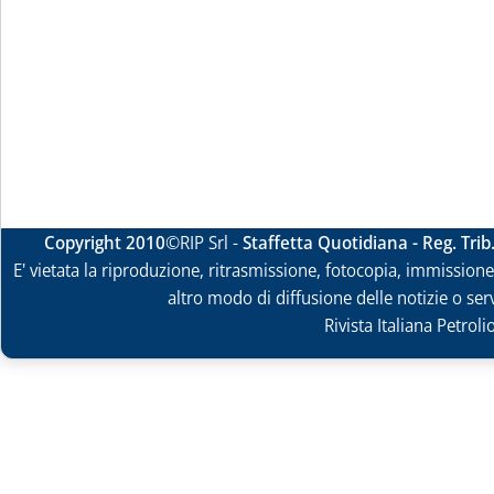
Copyright 2010
©RIP Srl -
Staffetta Quotidiana - Reg. Tri
E' vietata la riproduzione, ritrasmissione, fotocopia, immissione 
altro modo di diffusione delle notizie o ser
Rivista Italiana Petrol