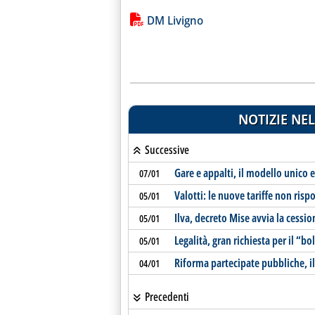
Lista allegati PDF alla notiz
DM Livigno
NOTIZIE NEL
Successive
Gare e appalti, il modello unico
07/01
Valotti: le nuove tariffe non ris
05/01
Ilva, decreto Mise avvia la cessio
05/01
Legalità, gran richiesta per il “bo
05/01
Riforma partecipate pubbliche, il
04/01
Precedenti