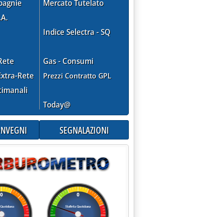
pagnie
Mercato Tutelato
.A.
Indice Selectra - SQ
Rete
Gas - Consumi
xtra-Rete
Prezzi Contratto GPL
timanali
Today@
CONVEGNI
SEGNALAZIONI