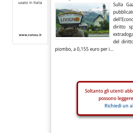
Sulla Ga
pubblica
dell'Econ
diritto s
extradoga
del dirit
piombo, a 0,155 euro per i...
Soltanto gli
utenti abb
possono leggere 
Richiedi un 