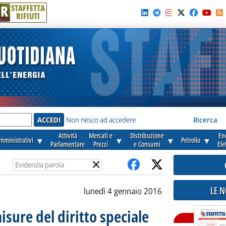
R
STAFFETTA
RIFIUTI
e'
Non riesco ad accedere
Ricerca
Attività
Mercati e
Distribuzione
En
amministrativi
▼
▼
▼
Petrolio
▼
Parlamentare
Prezzi
e Consumi
Ele
×
LE 
lunedì 4 gennaio 2016
isure del diritto speciale