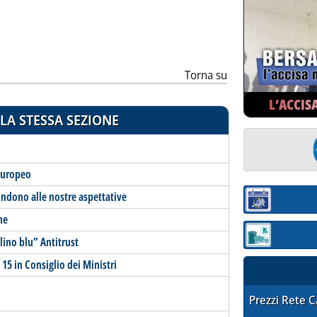
ia
Torna su
L’ACCIS
LA STESSA SEZIONE
 europeo
pondono alle nostre aspettative
Sezione:
ne
Sezione: quotaz
llino blu” Antitrust
 15 in Consiglio dei Ministri
STAFFETTA PRE
Prezzi Rete 