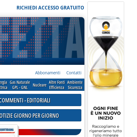
RICHIEDI ACCESSO GRATUITO
Abbonamenti
Contatti
ergia
Gas Naturale
Altre Fonti
Ambiente
Nucleare
ttrica
GPL - GNL
Efficienza
Sicurezza
COMMENTI - EDITORIALI
NOTIZIE GIORNO PER GIORNO