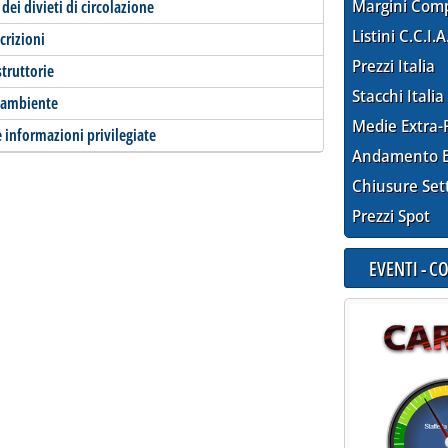
Margini Com
dei divieti di circolazione
Listini C.C.I.A
crizioni
Prezzi Italia
struttorie
Stacchi Italia
inambiente
Medie Extra-
e informazioni privilegiate
Andamento E
Chiusure Set
Prezzi Spot
EVENTI - 