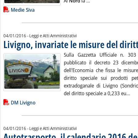
Leggi tutta la notizia
Al
Nord
la ...
Lista allegati PDF alla notizia
Medie Siva
04/01/2016
- Leggi e Atti Amministrativi
Livigno, invariate le misure del dirit
Sulla Gazzetta Ufficiale n. 3
pubblicato il decreto 23 dicemb
dell'Economia che fissa le misur
diritto speciale sui prodotti petr
extradoganale di Livigno (Sondrio
Legg
del diritto speciale a 0,233 eu...
Lista allegati PDF alla notizia
DM Livigno
04/01/2016
- Leggi e Atti Amministrativi
Autotrasporto, il calendario 2016 dei