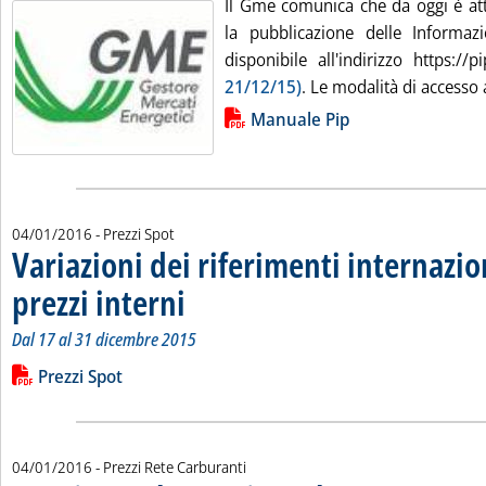
Il Gme comunica che da oggi è att
la pubblicazione delle Informazio
disponibile all'indirizzo https://p
21/12/15)
. Le modalità di accesso a
Lista allegati PDF alla notizia
Manuale Pip
04/01/2016
- Prezzi Spot
Variazioni dei riferimenti internazio
prezzi interni
. Sottotitolo: Dal 17 al 31 dicembre 2015
. Pubblicata lunedì 04 gennaio 2016 alle 11.24.
Dal 17 al 31 dicembre 2015
Leggi tutta la notizia: 'Variazioni dei riferimenti internazionali
Lista allegati PDF alla notizia
Prezzi Spot
04/01/2016
- Prezzi Rete Carburanti