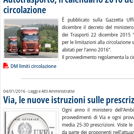
circolazione
. Pubblicata lunedì 04 gennaio 2016 alle 12.38.
È pubblicato sulla Gazzetta Uff
dicembre il decreto del ministero 
dei Trasporti 22 dicembre 2015 “D
per le limitazioni alla circolazione 
abitati per l'anno 2016”.
Il provvedimento regolamenta la cir
Lista allegati PDF alla notizia
DM limiti circolazione
04/01/2016
- Leggi e Atti Amministrativi
Via, le nuove istruzioni sulle prescri
Ogni anno il ministero dell'Amb
provvedimenti di Via e ogni prov
media 25-30 prescrizioni. Viste le d
da parte dei proponenti nell'attuaz