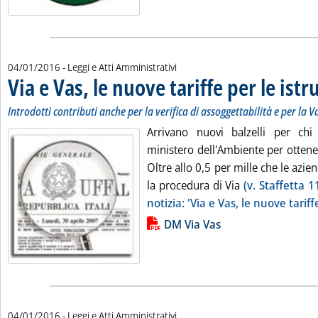
04/01/2016
- Leggi e Atti Amministrativi
Via e Vas, le nuove tariffe per le istr
Introdotti contributi anche per la verifica di assoggettabilità e per la V
Arrivano nuovi balzelli per chi
ministero dell'Ambiente per ottener
Oltre allo 0,5 per mille che le azi
la procedura di Via
(v. Staffetta 1
notizia: 'Via e Vas, le nuove tariffe
Lista allegati PDF alla notizia
DM Via Vas
04/01/2016
- Leggi e Atti Amministrativi