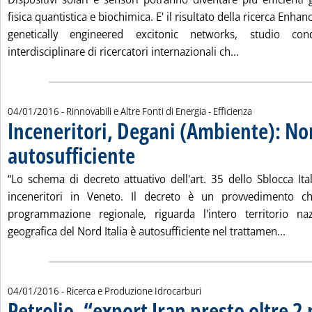
fisica quantistica e biochimica. E' il risultato della ricerca Enha
genetically engineered excitonic networks, studio co
Leggi tutta la n
interdisciplinare di ricercatori internazionali ch...
04/01/2016
- Rinnovabili e Altre Fonti di Energia - Efficienza
Inceneritori, Degani (Ambiente): Nor
autosufficiente
. Pubblicata lunedì 04 gennaio 2016 alle 15.13.
“Lo schema di decreto attuativo dell'art. 35 dello Sblocca It
inceneritori in Veneto. Il decreto è un provvedimento che
programmazione regionale, riguarda l'intero territorio naz
Leggi
geografica del Nord Italia è autosufficiente nel trattamen...
04/01/2016
- Ricerca e Produzione Idrocarburi
Petrolio, “export Iran presto oltre 2