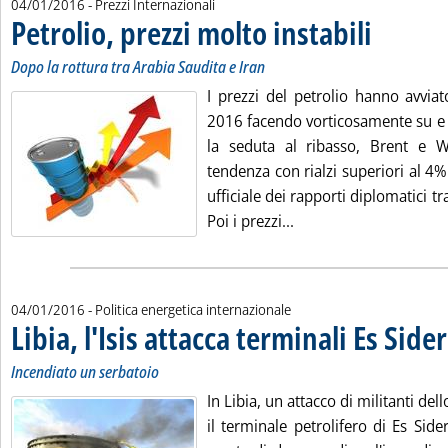
04/01/2016
- Prezzi Internazionali
Petrolio, prezzi molto instabili
. Sottotitolo: Dopo la rottura tra Arabia Saudita e Iran
. Pubblicata lunedì 04 gennaio 2016 alle 17.37.
Dopo la rottura tra Arabia Saudita e Iran
I prezzi del petrolio hanno avvia
2016 facendo vorticosamente su e g
la seduta al ribasso, Brent e W
tendenza con rialzi superiori al 4% 
ufficiale dei rapporti diplomatici tr
Leggi tutta la notizia: 
Poi i prezzi...
04/01/2016
- Politica energetica internazionale
Libia, l'Isis attacca terminali Es Sider
Incendiato un serbatoio
In Libia, un attacco di militanti del
il terminale petrolifero di Es Sid