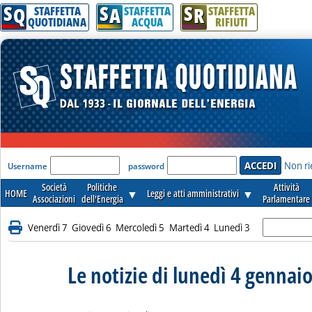
S
S
S
Q
A
R
STAFFETTA
STAFFETTA
STAFFETTA
QUOTIDIANA
ACQUA
RIFIUTI
'Modulo Login per accedere'
Non ri
Username
password
Società
Politiche
Attività
HOME
▼
Leggi e atti amministrativi
▼
Associazioni
dell'Energia
Parlamentare
Venerdì 7
Giovedì 6
Mercoledì 5
Martedì 4
Lunedì 3
Le notizie di lunedì 4 gennai