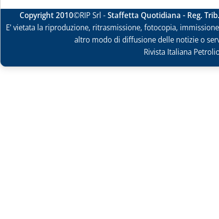
Copyright 2010
©RIP Srl -
Staffetta Quotidiana - Reg. Tri
E' vietata la riproduzione, ritrasmissione, fotocopia, immissione 
altro modo di diffusione delle notizie o ser
Rivista Italiana Petrol