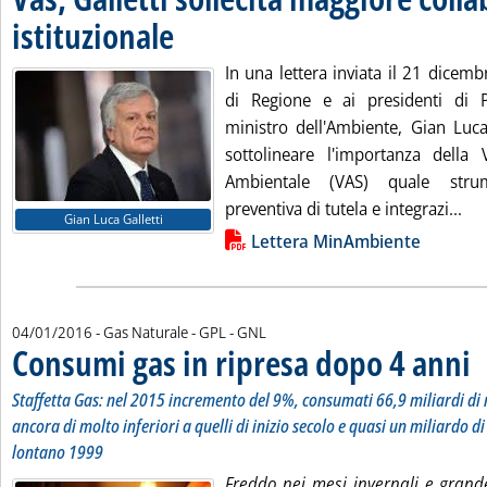
istituzionale
. Pubblicata lunedì 04 gennaio 2016 alle 10.34.
In una lettera inviata il 21 dicemb
di Regione e ai presidenti di 
ministro dell'Ambiente, Gian Luca
sottolineare l'importanza della V
Ambientale (VAS) quale stru
Leg
preventiva di tutela e integrazi...
Gian Luca Galletti
Lista allegati PDF alla notizia
Lettera MinAmbiente
04/01/2016
- Gas Naturale - GPL - GNL
Consumi gas in ripresa dopo 4 anni
. S
. P
Staffetta Gas: nel 2015 incremento del 9%, consumati 66,9 miliardi di m
ancora di molto inferiori a quelli di inizio secolo e quasi un miliardo d
lontano 1999
Freddo nei mesi invernali e grand