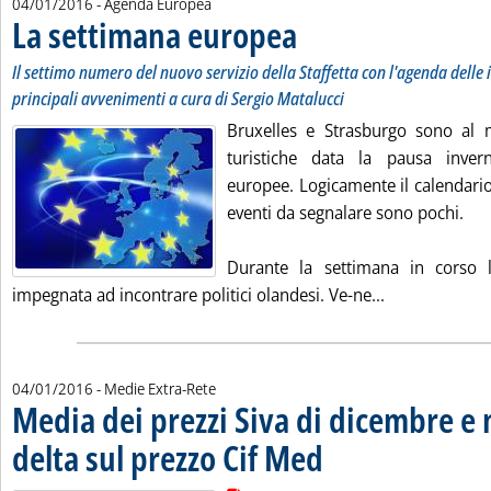
04/01/2016
- Agenda Europea
La settimana europea
. Sottotitolo: Il settimo numero del n
. Pubblicata lunedì 04 gennaio 2016 a
Il settimo numero del nuovo servizio della Staffetta con l'agenda delle is
principali avvenimenti a cura di Sergio Matalucci
Bruxelles e Strasburgo sono al 
turistiche data la pausa inverna
europee. Logicamente il calendario r
eventi da segnalare sono pochi.
Durante la settimana in corso
Leggi tutta l
impegnata ad incontrare politici olandesi. Ve-ne...
04/01/2016
- Medie Extra-Rete
Media dei prezzi Siva di dicembre e
delta sul prezzo Cif Med
. Pubblicata lunedì 04 gennaio 2