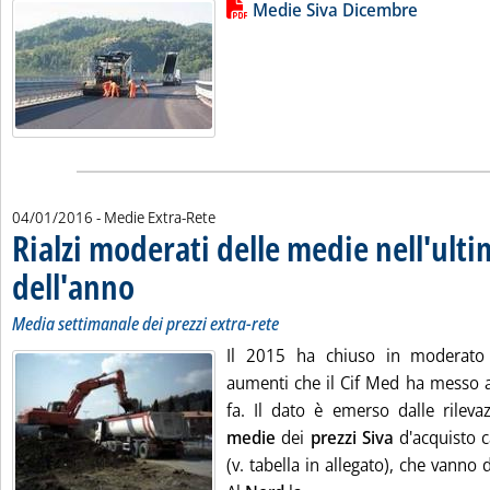
Lista allegati PDF alla notizia
Leggi tutta la notizia: 'Media dei
Medie Siva Dicembre
04/01/2016
- Medie Extra-Rete
Rialzi moderati delle medie nell'ult
dell'anno
. Sottotitolo: Media settimanale dei prezzi extra-rete
. Pubblicata lunedì 04 gennaio 2016 alle 13.1.
Media settimanale dei prezzi extra-rete
Il 2015 ha chiuso in moderato 
aumenti che il Cif Med ha messo 
fa. Il dato è emerso dalle rileva
medie
dei
prezzi Siva
d'acquisto ca
(v. tabella in allegato), che vanno 