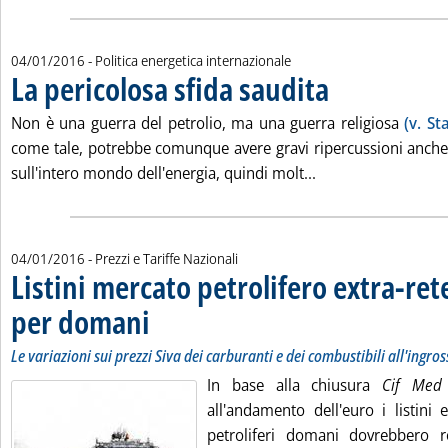
04/01/2016
- Politica energetica internazionale
La pericolosa sfida saudita
. Pubblicata lunedì 04 ge
Non è una guerra del petrolio, ma una guerra religiosa
(v. St
come tale, potrebbe comunque avere gravi ripercussioni anche s
Leggi tutta la noti
sull'intero mondo dell'energia, quindi molt...
04/01/2016
- Prezzi e Tariffe Nazionali
Listini mercato petrolifero extra-ret
per domani
. Sottotitolo: Le variazioni sui prezzi Siva dei carburanti e dei c
. Pubblicata lunedì 04 gennaio 2016 alle 9.24.
Le variazioni sui prezzi Siva dei carburanti e dei combustibili all'ingro
In base alla chiusura
Cif Med
all'andamento dell'euro i listini 
petroliferi domani dovrebbero re