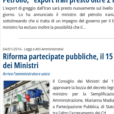
L'export di greggio dall'Iran sarà presto nuovamente sul livello d
giorno. Lo ha annunciato il ministro del petrolio iran
sottolineando che si tratta di un impegno del governo per il b
Leggi tutta la n
ministro ha escluso inoltre la possibilità che il...
04/01/2016
- Leggi e Atti Amministrativi
Riforma partecipate pubbliche, il 15
dei Ministri
. Sottotitolo: Arriva l'amministratore unico
. Pubblicata lunedì 04 gennaio 2016 alle 15.8.
Arriva l'amministratore unico
Il Consiglio dei Ministri del
approvare la bozza del decreto legi
ministro per la Semplificaz
Amministrazione, Marianna Madia, 
a Partecipazione Pubblica, di Stat
Leg
tra l'altro l'azzeramento dei Cd...