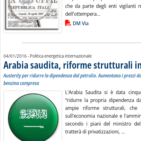
che da parte degli enti vigilanti ne
Leggi tutta la noti
dell'ottempera...
Lista allegati PDF alla notizia
DM Via
04/01/2016
- Politica energetica internazionale
Arabia saudita, riforme strutturali in
. Sottotitolo: Austerity per ridurre la dipendenza dal petrolio. Aumentano i prezzi domestici
. Pubblicata lunedì 04 gennaio 2016 alle 12.27.
Austerity per ridurre la dipendenza dal petrolio. Aumentano i prezzi do
benzina compresa
L'Arabia Saudita si è data cinq
“ridurre la propria dipendenza dal
ampie riforme strutturali, ch
sull'economia nazionale e l'ammini
secondo i piani del ministro dell
Leggi t
tratterà di privatizzazioni, ...