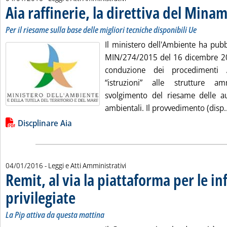
Aia raffinerie, la direttiva del Mina
Per il riesame sulla base delle migliori tecniche disponibili Ue
Il ministero dell'Ambiente ha pubb
MIN/274/2015 del 16 dicembre 201
conduzione dei procedimenti A
“istruzioni” alle strutture a
svolgimento del riesame delle aut
ambientali. Il provvedimento (disp..
Lista allegati PDF alla notizia
Discplinare Aia
04/01/2016
- Leggi e Atti Amministrativi
Remit, al via la piattaforma per le i
privilegiate
. Sottotitolo: La Pip attiva da questa mattina
. Pubblicata lunedì 04 gennaio 2016 alle 11.28.
La Pip attiva da questa mattina