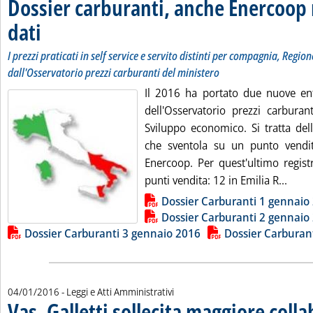
Dossier carburanti, anche Enercoop 
dati
. Sottotitolo: I prezzi praticati in self service e servito distinti per compagnia, Reg
. Pubblicata lunedì 04 gennaio 2016 alle 10.48.
I prezzi praticati in self service e servito distinti per compagnia, Region
dall'Osservatorio prezzi carburanti del ministero
Il 2016 ha portato due nuove ent
dell'Osservatorio prezzi carburan
Sviluppo economico. Si tratta del
che sventola su un punto vendi
Enercoop. Per quest'ultimo regist
Leggi
punti vendita: 12 in Emilia R...
Lista allegati PDF alla notizia
Dossier Carburanti 1 gennaio
Dossier Carburanti 2 gennaio
Dossier Carburanti 3 gennaio 2016
Dossier Carburan
04/01/2016
- Leggi e Atti Amministrativi
Vas, Galletti sollecita maggiore coll