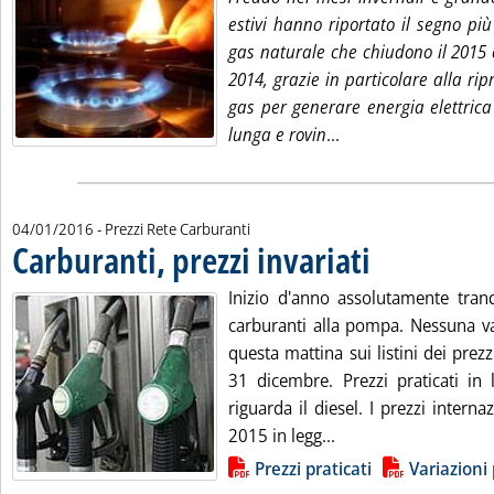
estivi hanno riportato il segno più
gas naturale che chiudono il 2015
2014, grazie in particolare alla r
gas per generare energia elettrica
Leggi tutta la notiz
lunga e rovin
...
04/01/2016
- Prezzi Rete Carburanti
Carburanti, prezzi invariati
. Pubblicata lunedì 04 
Inizio d'anno assolutamente tranq
carburanti alla pompa. Nessuna va
questa mattina sui listini dei prezzi
31 dicembre. Prezzi praticati in 
riguarda il diesel. I prezzi interna
Leggi tutta la notizi
2015 in legg...
Lista allegati PDF alla notizia
Prezzi praticati
Variazioni 