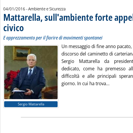
04/01/2016
- Ambiente e Sicurezza
Mattarella, sull'ambiente forte appel
civico
. Sottotitolo: E apprezzamento per il fiorire di movimenti spontanei
. Pubblicata lunedì 04 gennaio 2016 alle 8.50.
E apprezzamento per il fiorire di movimenti spontanei
Un messaggio di fine anno pacato, 
discorso del caminetto di carteria
Sergio Mattarella da presiden
dedicato, come ha premesso all'in
difficoltà e alle principali spera
Leggi tutta
giorno. In cui ha trova...
Sergio Mattarella