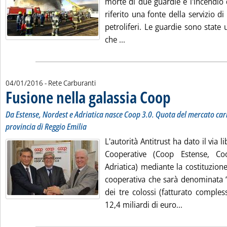
morte di due guardie e l'incendio 
riferito una fonte della servizio di
petroliferi. Le guardie sono state 
Leggi tutta la notizia: 'Libia,
che ...
04/01/2016
- Rete Carburanti
Fusione nella galassia Coop
. Sottotitolo: Da Esten
. Pubblicata lunedì 04 
Da Estense, Nordest e Adriatica nasce Coop 3.0. Quota del mercato car
provincia di Reggio Emilia
L'autorità Antitrust ha dato il via l
Cooperative (Coop Estense, C
Adriatica) mediante la costituzion
cooperativa che sarà denominata “
dei tre colossi (fatturato comples
Leggi tutta 
12,4 miliardi di euro...