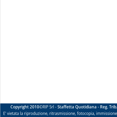
Copyright 2010
©RIP Srl -
Staffetta Quotidiana - Reg. Tri
E' vietata la riproduzione, ritrasmissione, fotocopia, immissione 