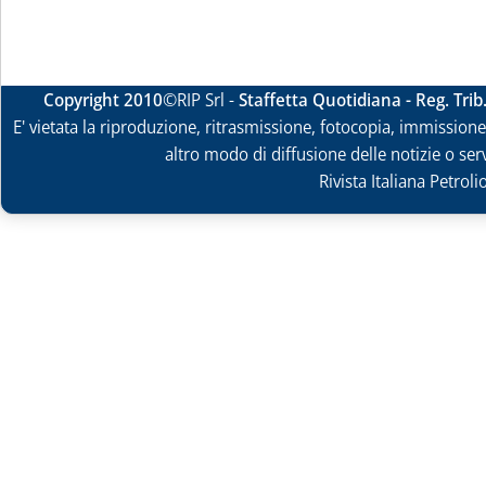
Copyright 2010
©RIP Srl -
Staffetta Quotidiana - Reg. Tri
E' vietata la riproduzione, ritrasmissione, fotocopia, immissione 
altro modo di diffusione delle notizie o ser
Rivista Italiana Petrol