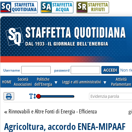
S
S
S
Attenzione! Esegui l'accesso per lèggere interamente la notizia.
Q
A
R
STAFFETTA
STAFFETTA
STAFFETTA
QUOTIDIANA
ACQUA
RIFIUTI
'Modulo Login per accedere'
Non ri
Username
password
Società
Politiche
Attività
HOME
▼
Leggi e atti amministrativi
▼
Associazioni
dell'Energia
Parlamentare
Rinnovabili e Altre Fonti di Energia - Efficienza
Torna alla sezione
g
Agricoltura, accordo ENEA-MIPAAF