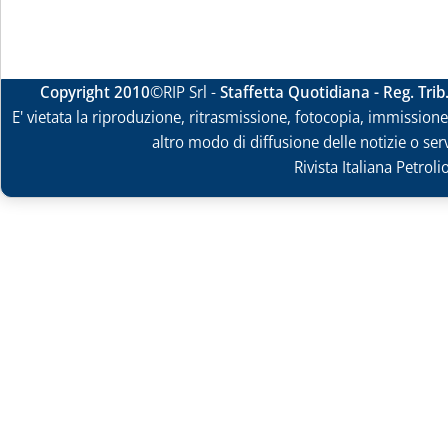
Copyright 2010
©RIP Srl -
Staffetta Quotidiana - Reg. Tri
E' vietata la riproduzione, ritrasmissione, fotocopia, immissione 
altro modo di diffusione delle notizie o ser
Rivista Italiana Petrol