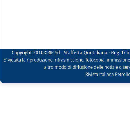
Copyright 2010
©RIP Srl -
Staffetta Quotidiana - Reg. Tri
E' vietata la riproduzione, ritrasmissione, fotocopia, immissione 
altro modo di diffusione delle notizie o ser
Rivista Italiana Petrol