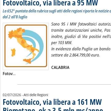
Fotovoltaico, via libera a 95 MW
. Sottotitol
. Pubblicat
La 652° puntata della rubrica sugli atti delle regioni riporta le notizie d
dal 2 all’8 luglio
Sono 95 i MW fotovoltaici autoriz
tramite autorizzazioni uniche, Pas
inoltre, giudizi di Via positivi nell
per 103 MW.
In evidenza dalla Puglia un bando 
settore da 2.864.799,00 euro.
CALABRIA
Leggi tutta la notizia: 'Fotovoltaico, via libera a 95 M
Fotov
...
02/07/2026
- Atti delle Regioni
Fotovoltaico, via libera a 161 MW
Biometano, ok a 3,5 mln mc/anno
. Sotto
. Pubbl