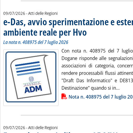
09/07/2026
- Atti delle Regioni
e-Das, avvio sperimentazione e este
ambiente reale per Hvo
. Sottotitolo: La nota n. 408975 d
. Pubblicata giovedì 09 luglio 20
La nota n. 408975 del 7 luglio 2026
Con nota n. 408975 del 7 luglio
Dogane risponde alle segnalazion
associazioni di categoria, concern
rendere processabili flussi attine
"Draft Das Informatico" e DE81
Leggi 
Destinazione" quando si in...
Lista allegati PDF alla notizia
Nota n. 408975 del 7 luglio 2
09/07/2026
- Atti delle Regioni