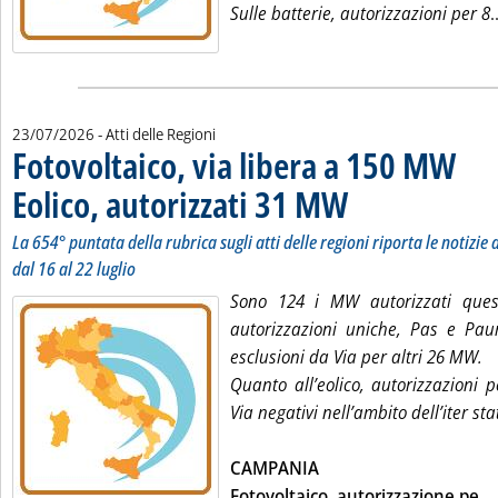
Sulle batterie, autorizzazioni per 8
.
23/07/2026
- Atti delle Regioni
Fotovoltaico, via libera a 150 MW
Eolico, autorizzati 31 MW
. Sottotitolo: La 654° puntata
. Pubblicata giovedì 23 lugli
La 654° puntata della rubrica sugli atti delle regioni riporta le notizie d
dal 16 al 22 luglio
Sono 124 i MW autorizzati ques
autorizzazioni uniche, Pas e Pa
esclusioni da Via per altri 26 MW.
Quanto all’eolico, autorizzazioni 
Via negativi nell’ambito dell’iter s
CAMPANIA
Fotovoltaico, autorizzazione pe
...