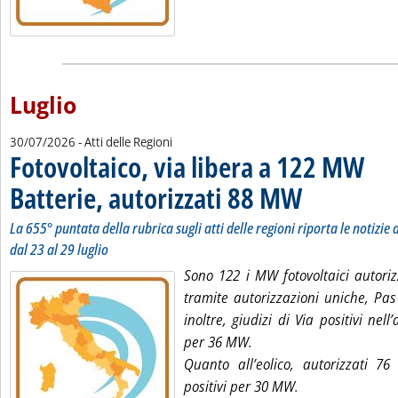
Luglio
30/07/2026
- Atti delle Regioni
Fotovoltaico, via libera a 122 MW
Batterie, autorizzati 88 MW
. Sottotitolo: La 655° p
. Pubblicata giovedì 30
La 655° puntata della rubrica sugli atti delle regioni riporta le notizie d
dal 23 al 29 luglio
Sono 122 i MW fotovoltaici autori
tramite autorizzazioni uniche, Pas
inoltre, giudizi di Via positivi nell
per 36 MW.
Quanto all’eolico, autorizzati 7
positivi per 30 MW.