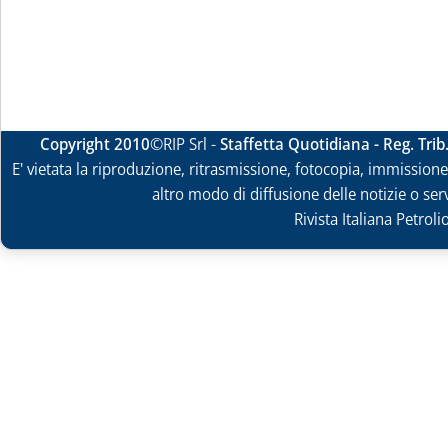
Copyright 2010
©RIP Srl -
Staffetta Quotidiana - Reg. Tri
E' vietata la riproduzione, ritrasmissione, fotocopia, immissione 
altro modo di diffusione delle notizie o ser
Rivista Italiana Petrol