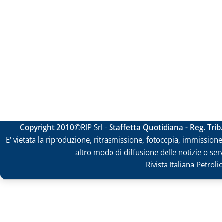
Copyright 2010
©RIP Srl -
Staffetta Quotidiana - Reg. Tri
E' vietata la riproduzione, ritrasmissione, fotocopia, immissione 
altro modo di diffusione delle notizie o ser
Rivista Italiana Petrol