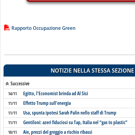
Lista allegati PDF alla notizia
Rapporto Occupazione Green
NOTIZIE NELLA STESSA SEZIONE
Successive
Egitto, l'Economist brinda ad Al Sisi
14/11
Effetto Trump sull'energia
11/11
Usa, spunta ipotesi Sarah Palin nello staff di Trump
11/11
Gentiloni: azeri fiduciosi su Tap, Italia nel “gas to plastic”
11/11
Aie, prezzi del greggio a rischio ribassi
10/11