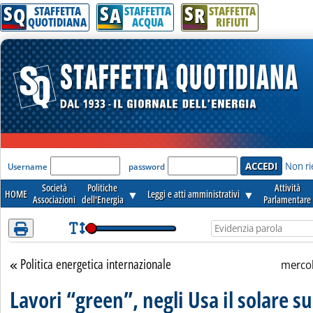
S
S
S
Attenzione! Esegui l'accesso per lèggere interamente la notizia.
Q
A
R
STAFFETTA
STAFFETTA
STAFFETTA
QUOTIDIANA
ACQUA
RIFIUTI
'Modulo Login per accedere'
Non ri
Username
password
Società
Politiche
Attività
HOME
▼
Leggi e atti amministrativi
▼
Associazioni
dell'Energia
Parlamentare
Politica energetica internazionale
Torna alla sezione
merco
Lavori “green”, negli Usa il solare s