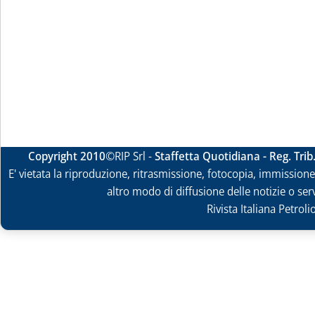
Copyright 2010
©RIP Srl -
Staffetta Quotidiana - Reg. Tri
E' vietata la riproduzione, ritrasmissione, fotocopia, immissione 
altro modo di diffusione delle notizie o ser
Rivista Italiana Petrol