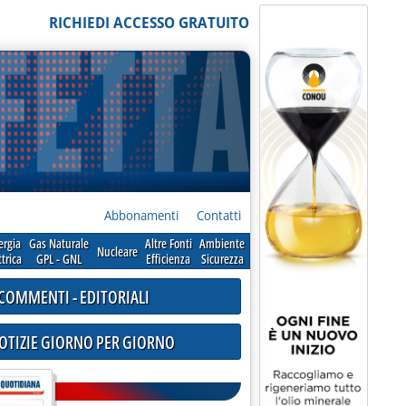
RICHIEDI ACCESSO GRATUITO
Abbonamenti
Contatti
ergia
Gas Naturale
Altre Fonti
Ambiente
Nucleare
ttrica
GPL - GNL
Efficienza
Sicurezza
COMMENTI - EDITORIALI
NOTIZIE GIORNO PER GIORNO