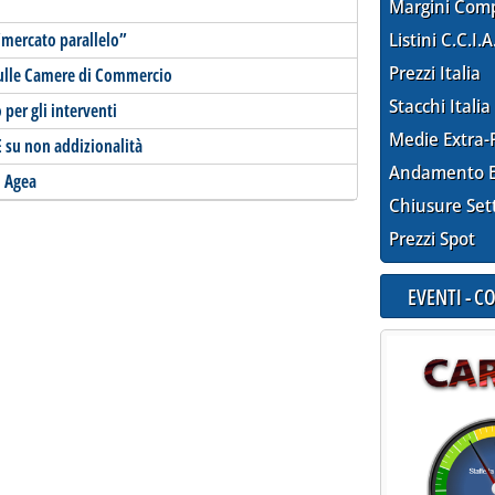
Margini Com
l “mercato parallelo”
Listini C.C.I.A
Prezzi Italia
 sulle Camere di Commercio
Stacchi Italia
o per gli interventi
Medie Extra-
E su non addizionalità
Andamento E
i Agea
Chiusure Set
Prezzi Spot
EVENTI - 