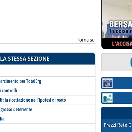
ia
Torna su
L’ACCIS
LA STESSA SEZIONE
isarcimento per TotalErg
Sezione:
i controlli
df: la ricettazione nell'ipotesi di reato
Sezione: quotaz
un grosso deterrente
lia
STAFFETTA PRE
Prezzi Rete 