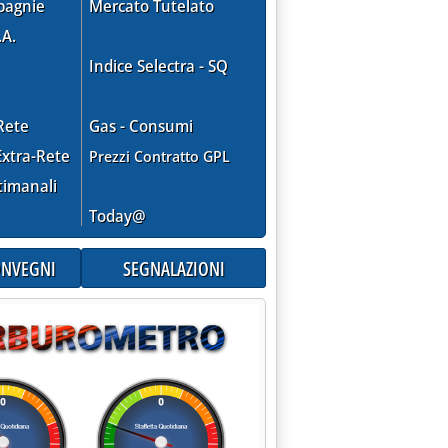
pagnie
Mercato Tutelato
.A.
Indice Selectra - SQ
Rete
Gas - Consumi
xtra-Rete
Prezzi Contratto GPL
timanali
Today@
CONVEGNI
SEGNALAZIONI