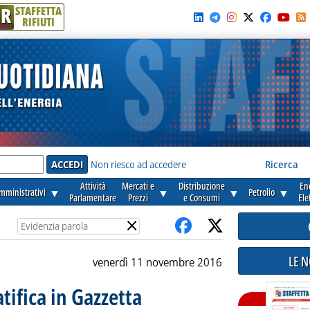
R
STAFFETTA
RIFIUTI
e'
Non riesco ad accedere
Ricerca
Attività
Mercati e
Distribuzione
En
amministrativi
▼
▼
▼
Petrolio
▼
Parlamentare
Prezzi
e Consumi
Ele
×
LE 
venerdì 11 novembre 2016
atifica in Gazzetta