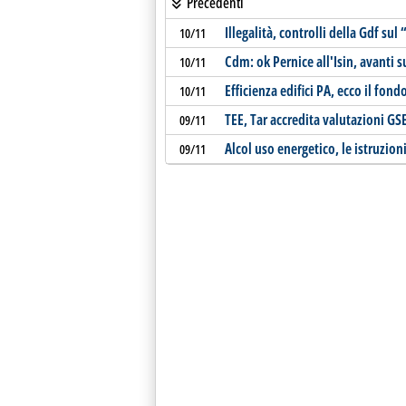
Precedenti
Illegalità, controlli della Gdf su
10/11
Cdm: ok Pernice all'Isin, avanti
10/11
Efficienza edifici PA, ecco il fond
10/11
TEE, Tar accredita valutazioni GS
09/11
Alcol uso energetico, le istruzion
09/11