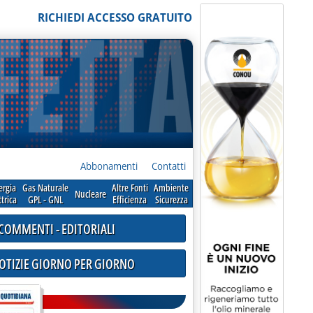
RICHIEDI ACCESSO GRATUITO
Abbonamenti
Contatti
ergia
Gas Naturale
Altre Fonti
Ambiente
Nucleare
ttrica
GPL - GNL
Efficienza
Sicurezza
COMMENTI - EDITORIALI
NOTIZIE GIORNO PER GIORNO