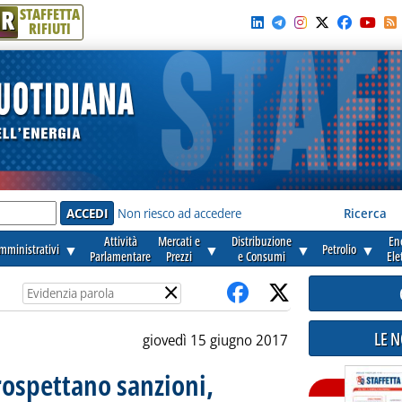
R
STAFFETTA
RIFIUTI
e'
Non riesco ad accedere
Ricerca
Attività
Mercati e
Distribuzione
En
amministrativi
▼
▼
▼
Petrolio
▼
Parlamentare
Prezzi
e Consumi
Ele
×
LE 
giovedì 15 giugno 2017
rospettano sanzioni,