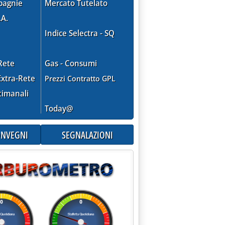
pagnie
Mercato Tutelato
.A.
Indice Selectra - SQ
Rete
Gas - Consumi
xtra-Rete
Prezzi Contratto GPL
timanali
Today@
CONVEGNI
SEGNALAZIONI