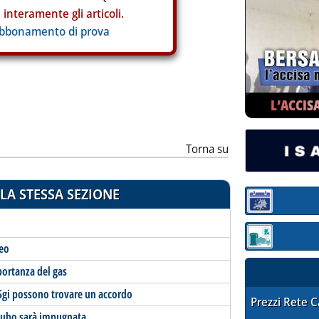
interamente gli articoli.
abbonamento di prova
L’ACCIS
Torna su
LA STESSA SEZIONE
Sezione:
Sezione: quotaz
neo
portanza del gas
Sgi possono trovare un accordo
STAFFETTA PRE
Prezzi Rete 
l tubo sarà impugnata