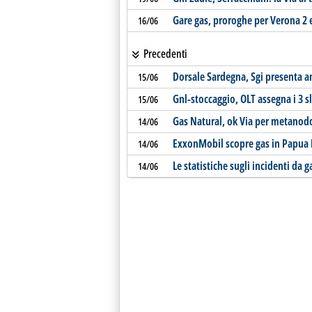
Gare gas, proroghe per Verona 2
16/06
Precedenti
Dorsale Sardegna, Sgi presenta a
15/06
Gnl-stoccaggio, OLT assegna i 3 s
15/06
Gas Natural, ok Via per metanodo
14/06
ExxonMobil scopre gas in Papua
14/06
Le statistiche sugli incidenti da 
14/06