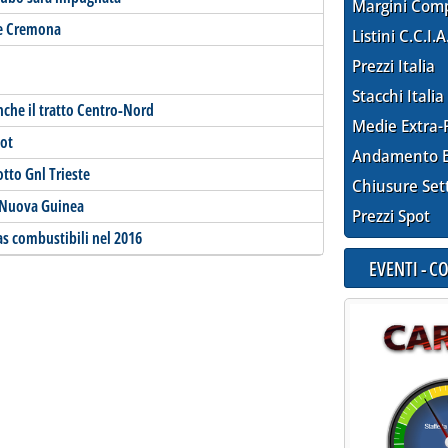
Margini Com
 e Cremona
Listini C.C.I.A
Prezzi Italia
Stacchi Italia
nche il tratto Centro-Nord
Medie Extra-
lot
Andamento E
tto Gnl Trieste
Chiusure Set
 Nuova Guinea
Prezzi Spot
gas combustibili nel 2016
EVENTI - 