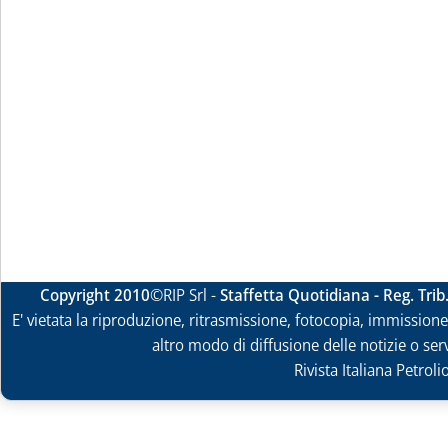
Copyright 2010
©RIP Srl -
Staffetta Quotidiana - Reg. Tri
E' vietata la riproduzione, ritrasmissione, fotocopia, immissione 
altro modo di diffusione delle notizie o ser
Rivista Italiana Petrol