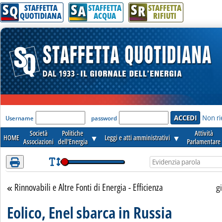
S
S
S
Attenzione! Esegui l'accesso per lèggere interamente la notizia.
Q
A
R
STAFFETTA
STAFFETTA
STAFFETTA
QUOTIDIANA
ACQUA
RIFIUTI
'Modulo Login per accedere'
Non ri
Username
password
Società
Politiche
Attività
HOME
▼
Leggi e atti amministrativi
▼
Associazioni
dell'Energia
Parlamentare
Rinnovabili e Altre Fonti di Energia - Efficienza
Torna alla sezione
g
Eolico, Enel sbarca in Russia