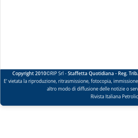
Copyright 2010
©RIP Srl -
Staffetta Quotidiana - Reg. Tri
E' vietata la riproduzione, ritrasmissione, fotocopia, immissione 
altro modo di diffusione delle notizie o ser
Rivista Italiana Petrol