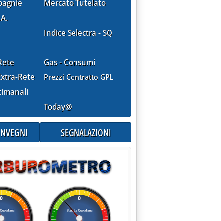
pagnie
Mercato Tutelato
.A.
Indice Selectra - SQ
Rete
Gas - Consumi
xtra-Rete
Prezzi Contratto GPL
timanali
Today@
CONVEGNI
SEGNALAZIONI