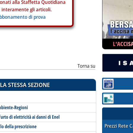
onati alla Staffetta Quotidiana
interamente gli articoli.
abbonamento di prova
L’ACCIS
Torna su
LA STESSA SEZIONE
Sezione:
Sezione: quotaz
ambiente-Regioni
rto di elettricità ai danni di Enel
STAFFETTA PRE
Prezzi Rete 
olo della prescrizione