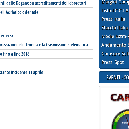
Margini Com
enti delle Dogane su accreditamenti dei laboratori
Listini C.C.I.A
ell'Adriatico orientale
Prezzi Italia
Stacchi Italia
ncertezza
Medie Extra-
rizzazione elettronica e la trasmissione telematica
Andamento E
Chiusure Set
 fino a fine 2018
Prezzi Spot
stante incidente 11 aprile
EVENTI - 