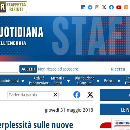
R
STAFFETTA
RIFIUTI
e'
Non riesco ad accedere
Ricerca
Attività
Mercati e
Distribuzione
En
amministrativi
▼
▼
▼
Petrolio
▼
Parlamentare
Prezzi
e Consumi
Ele
×
LE 
giovedì 31 maggio 2018
erplessità sulle nuove