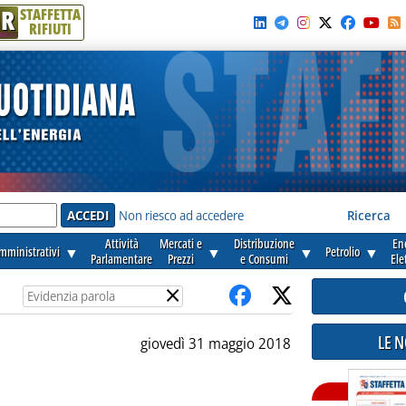
R
STAFFETTA
RIFIUTI
e'
Non riesco ad accedere
Ricerca
Attività
Mercati e
Distribuzione
En
amministrativi
▼
▼
▼
Petrolio
▼
Parlamentare
Prezzi
e Consumi
Ele
×
LE 
giovedì 31 maggio 2018