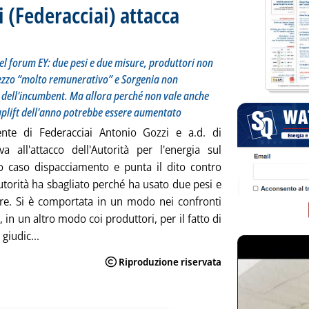
 (Federacciai) attacca
del forum EY: due pesi e due misure, produttori non
prezzo “molto remunerativo” e Sorgenia non
a dell'incumbent. Ma allora perché non vale anche
l'uplift dell'anno potrebbe essere aumentato
dente di Federacciai Antonio Gozzi e a.d. di
a all'attacco dell'Autorità per l'energia sul
o caso dispacciamento e punta il dito contro
Autorità ha sbagliato perché ha usato due pesi e
re. Si è comportata in un modo nei confronti
, in un altro modo coi produttori, per il fatto di
giudic...