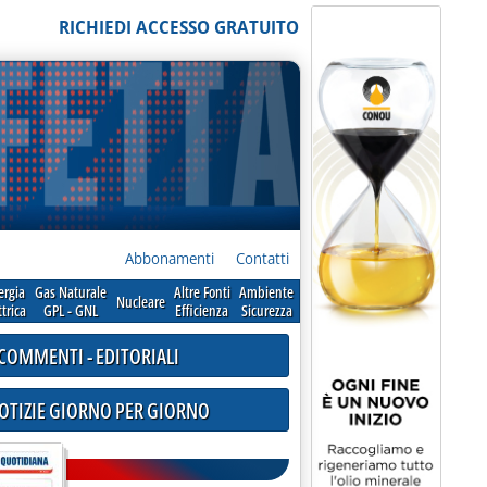
RICHIEDI ACCESSO GRATUITO
Abbonamenti
Contatti
ergia
Gas Naturale
Altre Fonti
Ambiente
Nucleare
ttrica
GPL - GNL
Efficienza
Sicurezza
COMMENTI - EDITORIALI
NOTIZIE GIORNO PER GIORNO