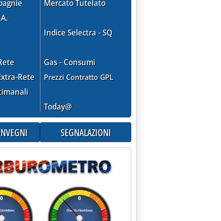
pagnie
Mercato Tutelato
.A.
Indice Selectra - SQ
Rete
Gas - Consumi
xtra-Rete
Prezzi Contratto GPL
timanali
Today@
CONVEGNI
SEGNALAZIONI