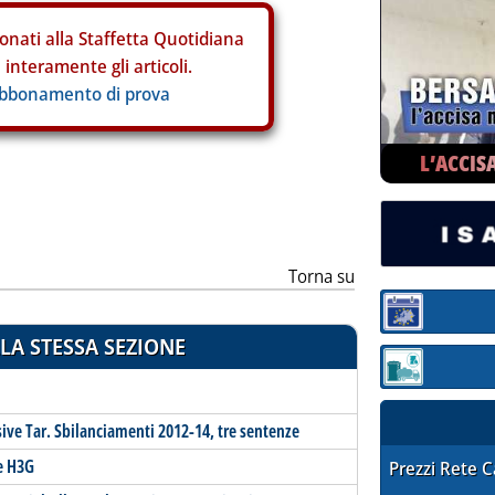
onati alla Staffetta Quotidiana
interamente gli articoli.
abbonamento di prova
L’ACCIS
Torna su
Sezione:
LA STESSA SEZIONE
Sezione: quotaz
ve Tar. Sbilanciamenti 2012-14, tre sentenze
 e H3G
STAFFETTA PRE
Prezzi Rete 