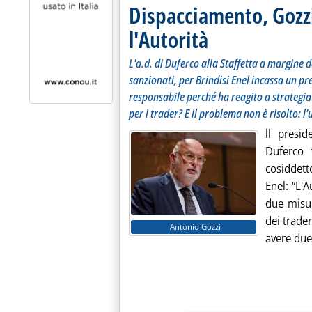
Dispacciamento, Gozzi
l'Autorità
L'a.d. di Duferco alla Staffetta a margine 
sanzionati, per Brindisi Enel incassa un 
responsabile perché ha reagito a strategi
per i trader? E il problema non è risolto: 
ll presi
Duferco v
cosiddett
Enel: “L'
due misu
dei trader
Antonio Gozzi
avere due 