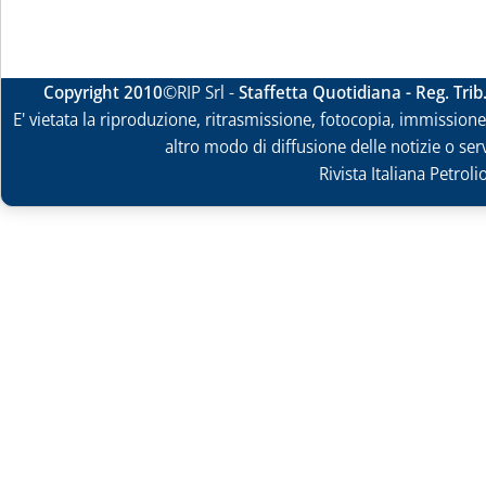
Copyright 2010
©RIP Srl -
Staffetta Quotidiana - Reg. Tri
E' vietata la riproduzione, ritrasmissione, fotocopia, immissione 
altro modo di diffusione delle notizie o ser
Rivista Italiana Petrol