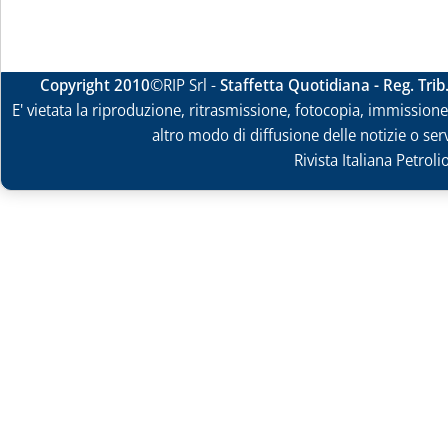
Copyright 2010
©RIP Srl -
Staffetta Quotidiana - Reg. Tri
E' vietata la riproduzione, ritrasmissione, fotocopia, immissione 
altro modo di diffusione delle notizie o ser
Rivista Italiana Petrol