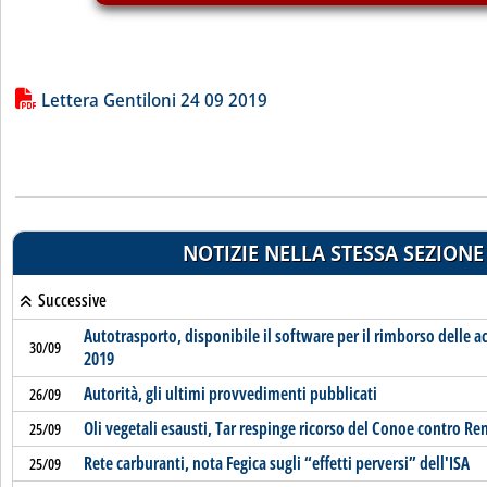
Lista allegati PDF alla notizia
Lettera Gentiloni 24 09 2019
NOTIZIE NELLA STESSA SEZIONE
Successive
Autotrasporto, disponibile il software per il rimborso delle acc
30/09
2019
Autorità, gli ultimi provvedimenti pubblicati
26/09
Oli vegetali esausti, Tar respinge ricorso del Conoe contro Re
25/09
Rete carburanti, nota Fegica sugli “effetti perversi” dell'ISA
25/09