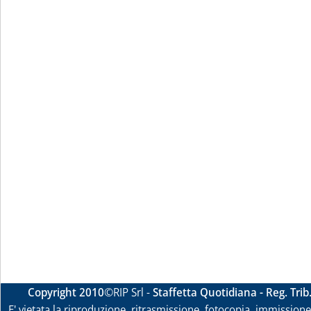
Copyright 2010
©RIP Srl -
Staffetta Quotidiana - Reg. Tri
E' vietata la riproduzione, ritrasmissione, fotocopia, immissione 