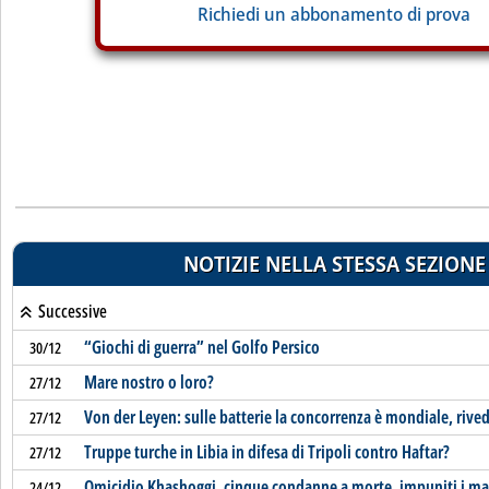
Richiedi un abbonamento di prova
NOTIZIE NELLA STESSA SEZIONE
Successive
“Giochi di guerra” nel Golfo Persico
30/12
Mare nostro o loro?
27/12
Von der Leyen: sulle batterie la concorrenza è mondiale, rive
27/12
Truppe turche in Libia in difesa di Tripoli contro Haftar?
27/12
Omicidio Khashoggi, cinque condanne a morte, impuniti i m
24/12