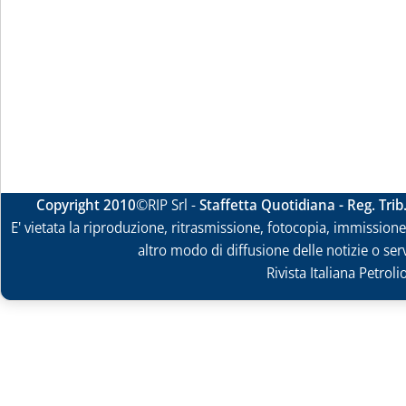
Copyright 2010
©RIP Srl -
Staffetta Quotidiana - Reg. Tri
E' vietata la riproduzione, ritrasmissione, fotocopia, immissione 
altro modo di diffusione delle notizie o ser
Rivista Italiana Petrol