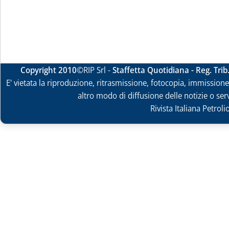
Copyright 2010
©RIP Srl -
Staffetta Quotidiana - Reg. Tri
E' vietata la riproduzione, ritrasmissione, fotocopia, immissione 
altro modo di diffusione delle notizie o ser
Rivista Italiana Petrol