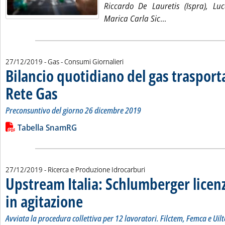
Riccardo De Lauretis (Ispra), Luc
Leggi tutta la no
Marica Carla Sic
...
27/12/2019
- Gas - Consumi Giornalieri
Bilancio quotidiano del gas traspor
Rete Gas
. Sottotitolo: Preconsuntivo del giorno 26 dicembre 2019
. Pubblicata venerdì 27 dicembre 2019 alle 12.28.
Preconsuntivo del giorno 26 dicembre 2019
Leggi tutta la notizia: 'Bilancio quotidiano del gas trasport
Lista allegati PDF alla notizia
Tabella SnamRG
27/12/2019
- Ricerca e Produzione Idrocarburi
Upstream Italia: Schlumberger licenz
in agitazione
. Sottotitolo: Avviata la procedura collettiva per 12 lavorat
. Pubblicata venerdì 27 dicembre 2019 alle 12.19.
Avviata la procedura collettiva per 12 lavoratori. Filctem, Femca e Uilt