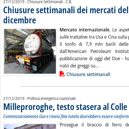
di:
27/12/2019
- Chiusure Settimanali -
C.B.
Chiusure settimanali dei mercati del
dicembre
. Pubblicata venerdì 27 dicembre 2019 alle 14.56.
Mercato internazionale.
Le aspett
sulle trattative tra Usa e Cina sull
il tonfo di 7,9 mln barili dell
dall'American Petroleum Institu
pubblicazione di oggi del Doe - h
Leggi tutta la 
rialzi dei greggi su...
Lista allegati PDF alla notizia
Chiusure settimanali
27/12/2019
- Politica energetica nazionale
Milleproroghe, testo stasera al Colle
.
.
Commissariamento Gse e rinvio fine tutela dovrebbero essere conferm
Prosegue il braccio di ferro d