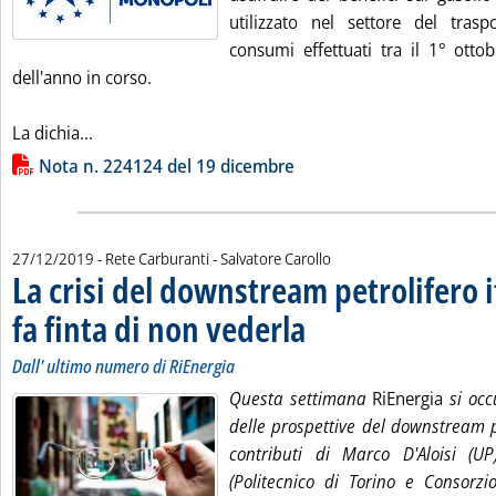
utilizzato nel settore del trasp
consumi effettuati tra il 1° otto
dell'anno in corso.
Leggi tutta la notizia: 'Autotrasporto, disponibile i
La dichia...
Lista allegati PDF alla notizia
Nota n. 224124 del 19 dicembre
di:
27/12/2019
- Rete Carburanti -
Salvatore Carollo
La crisi del downstream petrolifero i
fa finta di non vederla
. Sottotitolo: Dall' ultimo numero di
. Pubblicata venerdì 27 dicembre 20
Dall' ultimo numero di RiEnergia
Questa settimana
RiEnergia
si occ
delle prospettive del downstream p
contributi di Marco D'Aloisi (U
(Politecnico di Torino e Consorzi