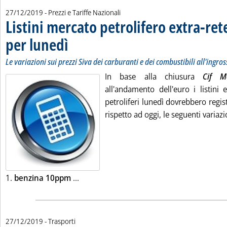
27/12/2019
- Prezzi e Tariffe Nazionali
Listini mercato petrolifero extra-ret
per lunedì
. Sottotitolo: Le variazioni sui prezzi Siva dei carburanti e dei comb
. Pubblicata venerdì 27 dicembre 2019 alle 9.25.
Le variazioni sui prezzi Siva dei carburanti e dei combustibili all'ingro
In base alla chiusura
Cif M
all'andamento dell'euro i listini 
petroliferi lunedì dovrebbero regist
rispetto ad oggi, le seguenti variazi
Leggi tutta la notizia: 'Listini mercato pe
1.
benzina 10ppm
...
27/12/2019
- Trasporti