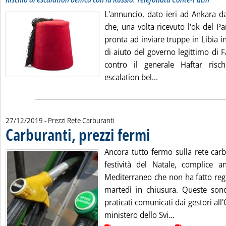
L'annuncio, dato ieri ad Ankara d
che, una volta ricevuto l'ok del P
pronta ad inviare truppe in Libia in
di aiuto del governo legittimo di Fa
contro il generale Haftar risc
Leggi tutta la notiz
escalation bel...
27/12/2019
- Prezzi Rete Carburanti
Carburanti, prezzi fermi
. Pubblicata venerdì 27 dicembr
Ancora tutto fermo sulla rete carb
festività del Natale, complice 
Mediterraneo che non ha fatto regi
martedì in chiusura. Queste son
praticati comunicati dai gestori all
Leggi tutta la 
ministero dello Svi...