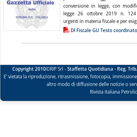
conversione in legge, con modifìc
legge 26 ottobre 2019 n. 124 
urgenti in materia fiscale e per esige
Lista allegati PDF alla notizia
Dl Fiscale GU Testo coordinat
Copyright 2010
©RIP Srl -
Staffetta Quotidiana - Reg. Tri
E' vietata la riproduzione, ritrasmissione, fotocopia, immissione 
altro modo di diffusione delle notizie o ser
Rivista Italiana Petrol