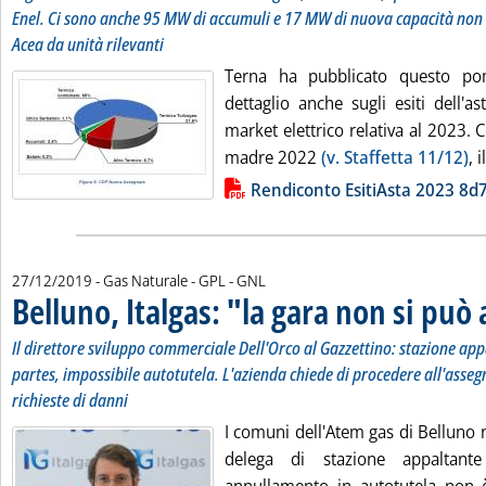
Enel. Ci sono anche 95 MW di accumuli e 17 MW di nuova capacità non 
Acea da unità rilevanti
Terna ha pubblicato questo pom
dettaglio anche sugli esiti dell'a
market elettrico relativa al 2023. 
madre 2022
(v. Staffetta 11/12)
, 
Lista allegati PDF alla notizia
Rendiconto EsitiAsta 2023 8
27/12/2019
- Gas Naturale - GPL - GNL
Belluno, Italgas: "la gara non si può
Il direttore sviluppo commerciale Dell'Orco al Gazzettino: stazione app
partes, impossibile autotutela. L'azienda chiede di procedere all'asse
richieste di danni
I comuni dell'Atem gas di Belluno 
delega di stazione appaltant