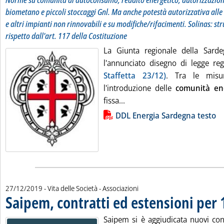
Norme su comunità di autoconsumo, reddito energetico, autorizzazion
biometano e piccoli stoccaggi Gnl. Ma anche potestà autorizzativa all
e altri impianti non rinnovabili e su modifiche/rifacimenti. Solinas: s
rispetto dall'art. 117 della Costituzione
La Giunta regionale della Sard
l'annunciato disegno di legge reg
Staffetta 23/12)
. Tra le misu
l'introduzione delle
comunità en
Leggi tutta la notizia: 'Sar
fissa...
Lista allegati PDF alla notizia
DDL Energia Sardegna testo
27/12/2019
- Vita delle Società - Associazioni
Saipem, contratti ed estensioni per 
Saipem si è aggiudicata nuovi cont