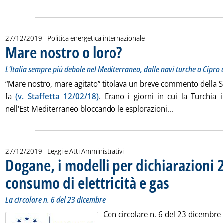
27/12/2019
- Politica energetica internazionale
Mare nostro o loro?
. Sottotitolo: L'Italia sempre più debole ne
. Pubblicata venerdì 27 dicembre 2019 all
L'Italia sempre più debole nel Mediterraneo, dalle navi turche a Cipro a
“Mare nostro, mare agitato” titolava un breve commento della S
fa
(v. Staffetta 12/02/18)
. Erano i giorni in cui la Turchia 
Leggi tutta la
nell'Est Mediterraneo bloccando le esplorazioni...
27/12/2019
- Leggi e Atti Amministrativi
Dogane, i modelli per dichiarazioni 
consumo di elettricità e gas
. Sottotitolo: La circol
. Pubblicata venerdì 2
La circolare n. 6 del 23 dicembre
Con circolare n. 6 del 23 dicembre