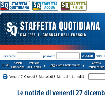
S
S
S
Q
A
R
STAFFETTA
STAFFETTA
STAFFETTA
QUOTIDIANA
ACQUA
RIFIUTI
'Modulo Login per accedere'
Non ri
Username
password
Società
Politiche
Attività
HOME
▼
Leggi e atti amministrativi
▼
Associazioni
dell'Energia
Parlamentare
Venerdì 7
Giovedì 6
Mercoledì 5
Martedì 4
Lunedì 3
Le notizie di venerdì 27 dicem