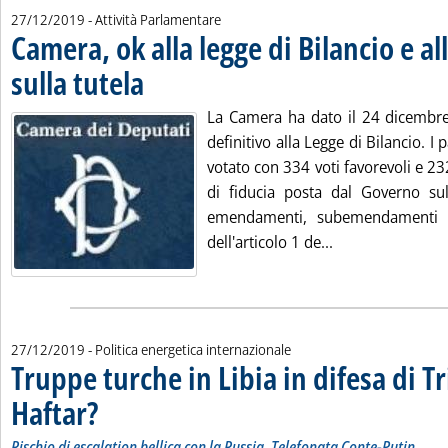
27/12/2019
- Attività Parlamentare
Camera, ok alla legge di Bilancio e al
sulla tutela
. Pubblicata venerdì 27 dicembre 2019 alle 10.43.
La Camera ha dato il 24 dicembre a
definitivo alla Legge di Bilancio. I
votato con 334 voti favorevoli e 23
di fiducia posta dal Governo sul
emendamenti, subemendamenti ed 
Leggi tutta la no
dell'articolo 1 de...
27/12/2019
- Politica energetica internazionale
Truppe turche in Libia in difesa di Tr
Haftar?
. Sottotitolo: Rischio di escalation bellica con la Russia. Telefonata Conte-
. Pubblicata venerdì 27 dicembre 2019 alle 10.13.
Rischio di escalation bellica con la Russia. Telefonata Conte-Putin