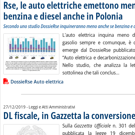
Rse, le auto elettriche emettono me
benzina e diesel anche in Polonia
. Sottot
. Pubbli
Secondo uno studio DossieRse inquineranno meno anche se benzina e 
L'auto elettrica inquina meno d
gasolio sempre e comunque, è qu
emerge dal DossieRse pubblicato 
“Auto elettrica e decarbonizzazion
Nello studio, che analizza la let
Leggi t
sottolinea che tali conclus...
Lista allegati PDF alla notizia
DossieRse Auto elettrica
27/12/2019
- Leggi e Atti Amministrativi
DL fiscale, in Gazzetta la conversione
Sulla
Gazzetta Ufficiale
n. 301 de
pubblicata la legge 19 dicem